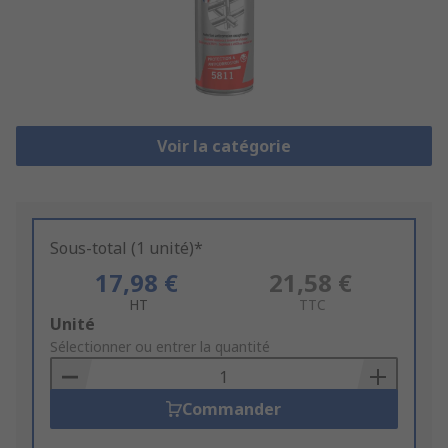
Voir la catégorie
Sous-total (1 unité)*
17,98 €
21,58 €
HT
TTC
Add
Unité
to
Sélectionner ou entrer la quantité
Basket
Commander