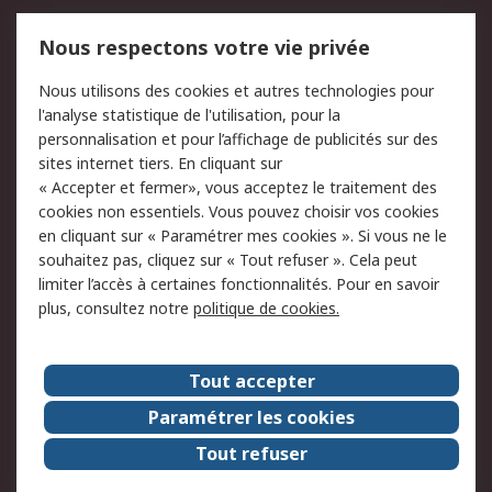
Mentions Légales
Nous respectons votre vie privée
Conditions d'utilisation
Politique de cookies
Nous utilisons des cookies et autres technologies pour
du site
l'analyse statistique de l'utilisation, pour la
Politique de protection
Sécurité des E-mails
personnalisation et pour l’affichage de publicités sur des
des données - Mise à
sites internet tiers. En cliquant sur
jour
« Accepter et fermer», vous acceptez le traitement des
Conditions générales
Politique anti-
cookies non essentiels. Vous pouvez choisir vos cookies
de vente
corruption
en cliquant sur « Paramétrer mes cookies ». Si vous ne le
souhaitez pas, cliquez sur « Tout refuser ». Cela peut
Campagnes marketing
limiter l’accès à certaines fonctionnalités. Pour en savoir
plus, consultez notre
politique de cookies.
A propos de RS
A propos de RS France
Evénements
Tout accepter
Le groupe RS Group Plc
Presse
Paramétrer les cookies
RS dans le monde
Démarche RSE
Tout refuser
Nous rejoindre
RS Particuliers