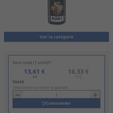
Voir la catégorie
Sous-total (1 unité)*
13,61 €
16,33 €
HT
TTC
Add
Unité
to
Sélectionner ou entrer la quantité
Basket
Commander