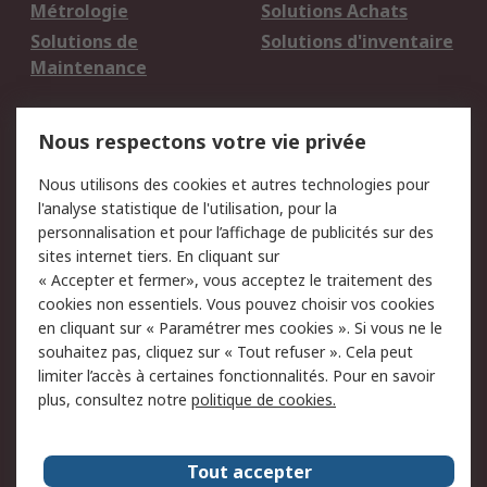
Métrologie
Solutions Achats
Solutions de
Solutions d'inventaire
Maintenance
Mentions Légales
Nous respectons votre vie privée
Conditions d'utilisation
Politique de cookies
Nous utilisons des cookies et autres technologies pour
du site
l'analyse statistique de l'utilisation, pour la
Politique de protection
Sécurité des E-mails
personnalisation et pour l’affichage de publicités sur des
des données - Mise à
sites internet tiers. En cliquant sur
jour
« Accepter et fermer», vous acceptez le traitement des
Conditions générales
Politique anti-
cookies non essentiels. Vous pouvez choisir vos cookies
de vente
corruption
en cliquant sur « Paramétrer mes cookies ». Si vous ne le
souhaitez pas, cliquez sur « Tout refuser ». Cela peut
Campagnes marketing
limiter l’accès à certaines fonctionnalités. Pour en savoir
plus, consultez notre
politique de cookies.
A propos de RS
A propos de RS France
Evénements
Tout accepter
Le groupe RS Group Plc
Presse