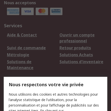
Nous acceptons
Services
Aide & Contact
Ouvrir un compte
professionnel
Suivi de commande
Retour produits
Métrologie
Solutions Achats
Solutions de
Solutions d'inventaire
Maintenance
Mentions Légales
Nous respectons votre vie privée
Conditions d'utilisation
Politique de cookies
Nous utilisons des cookies et autres technologies pour
du site
l'analyse statistique de l'utilisation, pour la
Politique de protection
Sécurité des E-mails
personnalisation et pour l’affichage de publicités sur des
des données - Mise à
sites internet tiers. En cliquant sur