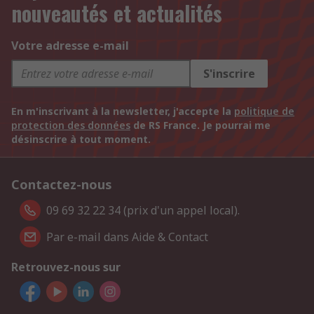
nouveautés et actualités
Votre adresse e-mail
S'inscrire
En m'inscrivant à la newsletter, j'accepte la
politique de
protection des données
de RS France. Je pourrai me
désinscrire à tout moment.
Contactez-nous
09 69 32 22 34 (prix d'un appel local).
Par e-mail dans Aide & Contact
Retrouvez-nous sur