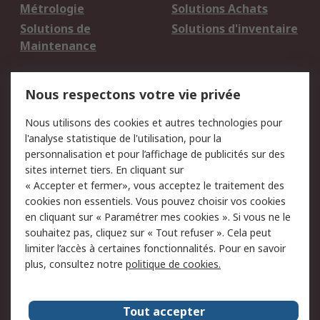
Métrologie
Solutions Achats
Solutions de
Solutions d'inventaire
Maintenance
Mentions Légales
Nous respectons votre vie privée
Conditions d'utilisation
Politique de cookies
Nous utilisons des cookies et autres technologies pour
du site
l'analyse statistique de l'utilisation, pour la
Politique de protection
Sécurité des E-mails
personnalisation et pour l’affichage de publicités sur des
des données - Mise à
sites internet tiers. En cliquant sur
jour
« Accepter et fermer», vous acceptez le traitement des
Conditions générales
Politique anti-
cookies non essentiels. Vous pouvez choisir vos cookies
de vente
corruption
en cliquant sur « Paramétrer mes cookies ». Si vous ne le
souhaitez pas, cliquez sur « Tout refuser ». Cela peut
Campagnes marketing
limiter l’accès à certaines fonctionnalités. Pour en savoir
plus, consultez notre
politique de cookies.
A propos de RS
A propos de RS France
Evénements
Tout accepter