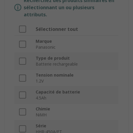
Recherchez des produits similaires en
sélectionnant un ou plusieurs
attributs.
Sélectionner tout
Marque
Panasonic
Type de produit
Batterie rechargeable
Tension nominale
1.2V
Capacité de batterie
4.5Ah
Chimie
NiMH
Série
HHR-450A/FT