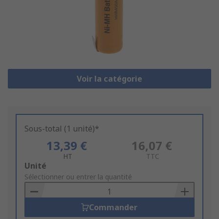
Voir la catégorie
Sous-total (1 unité)*
13,39 €
16,07 €
HT
TTC
Add
Unité
to
Sélectionner ou entrer la quantité
Basket
Commander