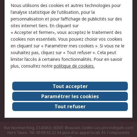
Nous utilisons des cookies et autres technologies pour
du site
l'analyse statistique de l'utilisation, pour la
Politique de protection
Sécurité des E-mails
personnalisation et pour l’affichage de publicités sur des
des données - Mise à
sites internet tiers. En cliquant sur
jour
« Accepter et fermer», vous acceptez le traitement des
Conditions générales
Politique anti-
cookies non essentiels. Vous pouvez choisir vos cookies
de vente
corruption
en cliquant sur « Paramétrer mes cookies ». Si vous ne le
souhaitez pas, cliquez sur « Tout refuser ». Cela peut
Campagnes marketing
limiter l’accès à certaines fonctionnalités. Pour en savoir
plus, consultez notre
politique de cookies.
A propos de RS
A propos de RS France
Evénements
Tout accepter
Le groupe RS Group Plc
Presse
Paramétrer les cookies
RS dans le monde
Démarche RSE
Tout refuser
Nous rejoindre
RS Particuliers
Rue Norman King, CS40453, 60031 Beauvais Cedex. Les prix indiqués sont
Hors Taxes. Tél: 09 69 32 22 34 (prix d'un appel local).
RS Components