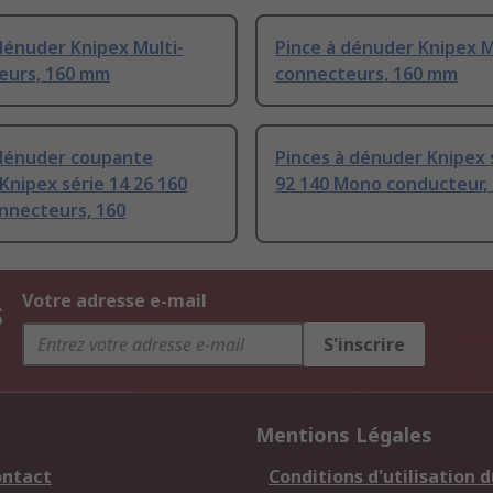
dénuder Knipex Multi-
Pince à dénuder Knipex M
eurs, 160 mm
connecteurs, 160 mm
 dénuder coupante
Pinces à dénuder Knipex 
 Knipex série 14 26 160
92 140 Mono conducteur,
nnecteurs, 160
s
Votre adresse e-mail
S'inscrire
Mentions Légales
ontact
Conditions d'utilisation d