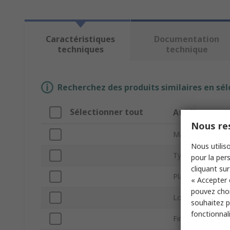
Caractéristiques
Documentation
techniques
technique
Recherchez des produits similaires en sél
Sélectionner tout
Attribut
Nous res
Marque
Nous utiliso
Type de produit
pour la pers
cliquant sur
Plage de dénuda
« Accepter 
pouvez choi
Longueur hors t
souhaitez pa
fonctionnal
Finition