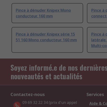
Pince à dénuder Knipex Mono
Pince à 
conducteur, 160 mm
connect
Pince à dénuder Knipex série 15
Pince à
51 160 Mono conducteur, 160 mm
latérale
Multi-co
Soyez informé.e de nos dernière
nouveautés et actualités
Contactez-nous
Services
09 69 32 22 34 (prix d'un appel
Aide & C