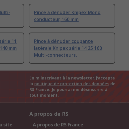
ulti-
Pince à dénuder Knipex Mono
conducteur, 160 mm
série 11
Pince à dénuder coupante
 140 mm
latérale Knipex série 14 25 160
Multi-connecteurs,
En m'inscrivant à la newsletter, j'accepte
la
politique de protection des données
de
RS France. Je pourrai me désinscrire à
tout moment.
A propos de RS
u site
A propos de RS France