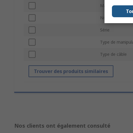
Matériau
To
Normes/homolog
Série
Type de manipul
Type de câble
Trouver des produits similaires
Nos clients ont également consulté