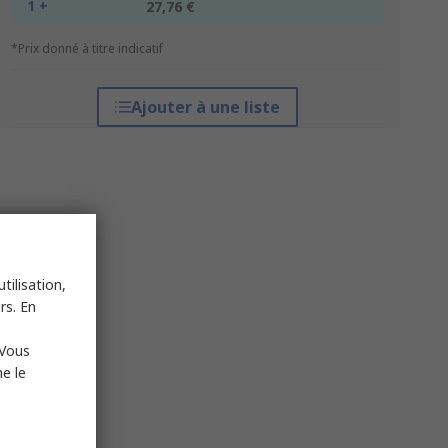
1 +
27,76 €
*Prix donné à titre indicatif
Ajouter à une liste
tilisation,
rs. En
 Vous
e le