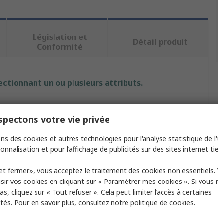
Législation et
Détail produit
Conformité
ectionnant un ou plusieurs attributs.
Valeur
pectons votre vie privée
Knipex
ns des cookies et autres technologies pour l'analyse statistique de l'u
Pince à dénuder
onnalisation et pour l’affichage de publicités sur des sites internet tie
ge
0.1 to 10 mm²
et fermer», vous acceptez le traitement des cookies non essentiels.
sir vos cookies en cliquant sur « Paramétrer mes cookies ». Si vous n
out
160mm
s, cliquez sur « Tout refuser ». Cela peut limiter l’accès à certaines
ités. Pour en savoir plus, consultez notre
politique de cookies.
Poli, Noir atramentisé