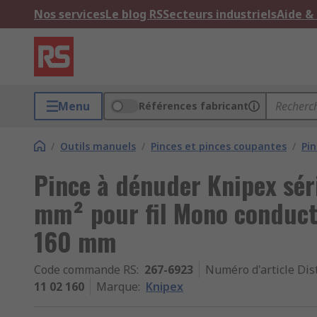
Nos services
Le blog RS
Secteurs industriels
Aide &
Menu
Références fabricant
/
Outils manuels
/
Pinces et pinces coupantes
/
Pi
Pince à dénuder Knipex séri
mm² pour fil Mono conduct
160 mm
Code commande RS
:
267-6923
Numéro d'article Dis
11 02 160
Marque
:
Knipex