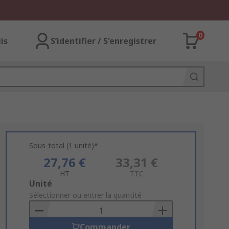
0
lis
S’identifier / S'enregistrer
Sous-total (1 unité)*
27,76 €
33,31 €
HT
TTC
Add
Unité
to
Sélectionner ou entrer la quantité
Basket
Commander