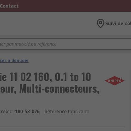
 Contact
Suivi de co
nces à dénuder
e 11 02 160, 0.1 to 10
eur, Multi-connecteurs,
trelec
:
180-53-076
Référence fabricant
: