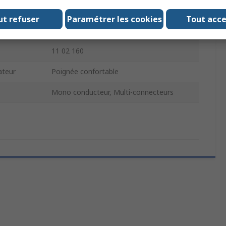
Acier
ut refuser
Paramétrer les cookies
Tout acc
ations
REACH
11 02 160
ateur
Poignée confortable
Mono conducteur, Multi-connecteurs