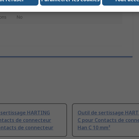
220mm
ons
No
e sertissage HARTING
Outil de sertissage HAR
ntacts de connecteur
C pour Contacts de conn
ontacts de connecteur
Han C 10 mm²