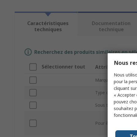
Caractéristiques
Documentation
techniques
technique
Recherchez des produits similaires en sél
Nous res
Sélectionner tout
Attribut
Nous utiliso
Marque
pour la pers
cliquant sur
Type de produit
« Accepter 
pouvez choi
Sous type
souhaitez pa
fonctionnal
Pour être utilisé ave
To