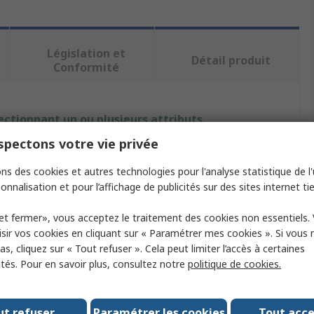
Législation et
Détail produit
Conformité
ectionnant un ou plusieurs attributs.
pectons votre vie privée
Valeur
ns des cookies et autres technologies pour l'analyse statistique de l'u
HARTING
onnalisation et pour l’affichage de publicités sur des sites internet tie
Outil de sertissage
et fermer», vous acceptez le traitement des cookies non essentiels.
sir vos cookies en cliquant sur « Paramétrer mes cookies ». Si vous n
Outil de sertissage
s, cliquez sur « Tout refuser ». Cela peut limiter l’accès à certaines
ités. Pour en savoir plus, consultez notre
politique de cookies.
Contacts de connecteur Han C, contacts de
c
connecteur Han D, contacts de connecteur Han
E, contacts de connecteur Han-Yellock
ut refuser
Paramétrer les cookies
Tout acc