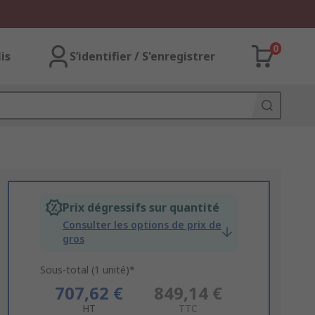
0
lis
S’identifier / S'enregistrer
Prix dégressifs sur quantité
Consulter les options de prix de
gros
Sous-total (1 unité)*
707,62 €
849,14 €
HT
TTC