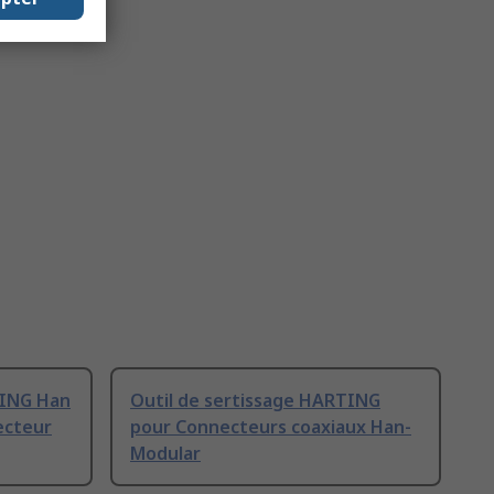
TING Han
Outil de sertissage HARTING
ecteur
pour Connecteurs coaxiaux Han-
Modular