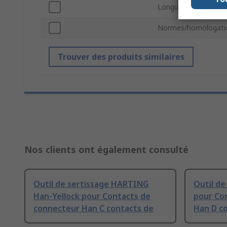
Longueur hors tout
Normes/homologati
Trouver des produits similaires
Nos clients ont également consulté
Outil de sertissage HARTING
Outil d
Han-Yellock pour Contacts de
pour Co
connecteur Han C contacts de
Han D c