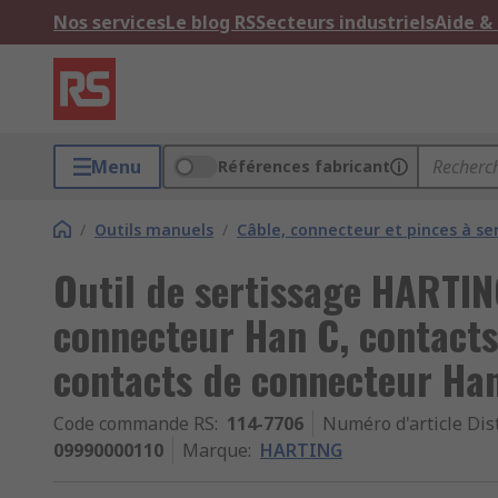
Nos services
Le blog RS
Secteurs industriels
Aide &
Menu
Références fabricant
/
Outils manuels
/
Câble, connecteur et pinces à ser
Outil de sertissage HARTIN
connecteur Han C, contacts
contacts de connecteur Ha
Code commande RS
:
114-7706
Numéro d'article Dis
09990000110
Marque
:
HARTING