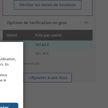
Vérifier les dates de livraison
Options de tarification en gros
Unité
Prix par unité
1 - 4
707,62 €
5 +
681,44 €
tilisation,
*Prix donné à titre indicatif
rs. En
 Vous
Ajouter à une liste
e le
epter