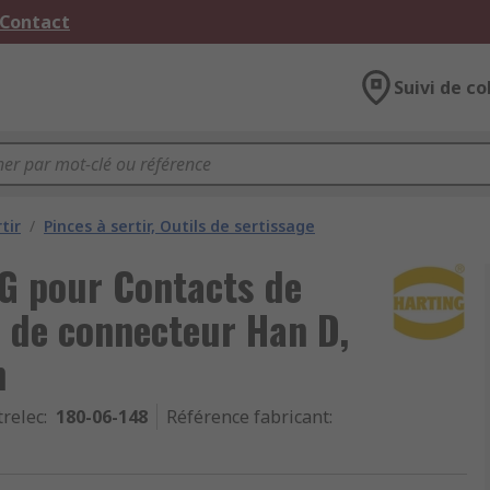
 Contact
Suivi de co
tir
/
Pinces à sertir, Outils de sertissage
G pour Contacts de
 de connecteur Han D,
n
trelec
:
180-06-148
Référence fabricant
: