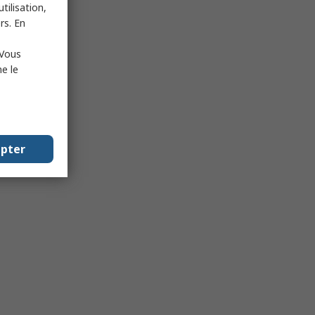
tilisation,
rs. En
 Vous
e le
epter