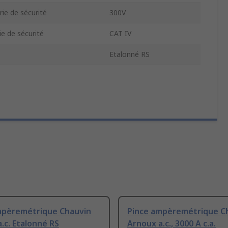
ie de sécurité
300V
e de sécurité
CAT IV
Etalonné RS
mpèremétrique Chauvin
Pince ampèremétrique C
.c. Etalonné RS
Arnoux a.c., 3000 A c.a.