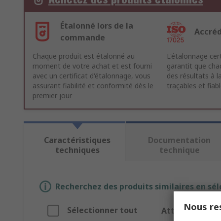
Étalonné lors de la
Accréd
commande
Chaque produit est étalonné au
L'étalonnage cer
moment de votre achat et est fourni
garantit que chaq
avec un certificat d'étalonnage, vous
des résultats à la
assurant fiabilité et conformité dès le
traçables et fiab
premier jour
Caractéristiques
Documentation
techniques
technique
Recherchez des produits similaires en sél
Nous res
Sélectionner tout
Attribut