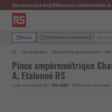
Nos services
Le blog RS
Secteurs industriels
Aide &
Menu
Références fabricant
/
Test & Mesure
/
Multimètres & Accessoires
/
Pin
Pince ampèremétrique Chau
A, Etalonné RS
Code commande RS
:
799-0880
Référence fabricant
: