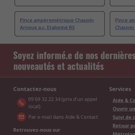
Pince ampèremétrique Chauvin
Pince a
Arnoux a.c. Etalonné RS
Chauvin 
Soyez informé.e de nos dernière
nouveautés et actualités
Contactez-nous
Services
09 69 32 22 34 (prix d'un appel
Aide & C
local).
Ouvrir u
Par e-mail dans Aide & Contact
Suivi de
Retour p
Retrouvez-nous sur
Métrolog