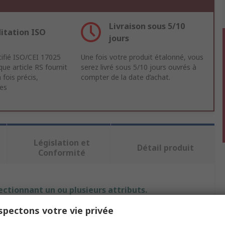
Livraison sous 5/10
itation ISO
jours
tifié ISO/CEI 17025
Une fois votre produit étalonné, vous
ue article RS fournit
serez livré sous 5/10 jours ouvrés à
 fois précis,
compter de la date d’achat.
les
Législation et
Détail produit
Conformité
ectionnant un ou plusieurs attributs.
pectons votre vie privée
Valeur