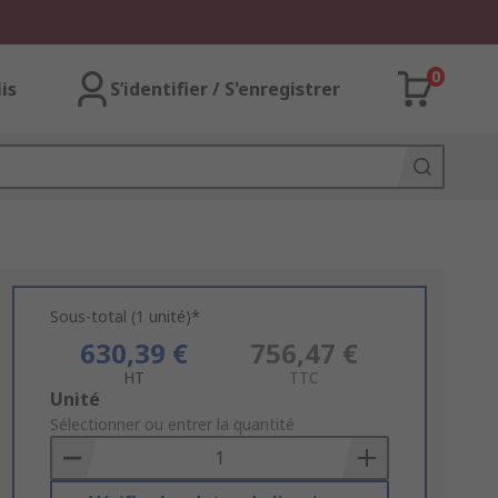
0
lis
S’identifier / S'enregistrer
Sous-total (1 unité)*
630,39 €
756,47 €
HT
TTC
Add
Unité
to
Sélectionner ou entrer la quantité
Basket