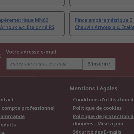
mpèremétrique MN60
Pince ampèremétrique B
Arnoux a.c. Etalonné RS
Chauvin Arnoux a.c. Etal
s
Votre adresse e-mail
S'inscrire
Mentions Légales
ontact
Conditions d'utilisation d
n compte professionnel
Politique de cookies
 commande
Politique de protection d
données - Mise à jour
roduits
Sécurité des E-mails
ie