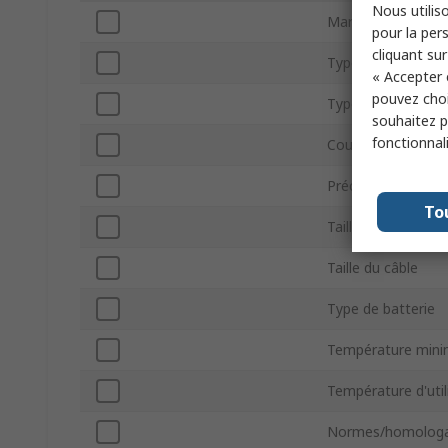
Nous utiliso
Marque
pour la pers
cliquant sur
Type de produit
« Accepter 
pouvez choi
Type d'adaptateur
souhaitez pa
fonctionnal
Courant AC max
Précision
To
Taille du conduc
Taille du câble
Type de batterie
Température min
Température d'uti
Normes/homologa