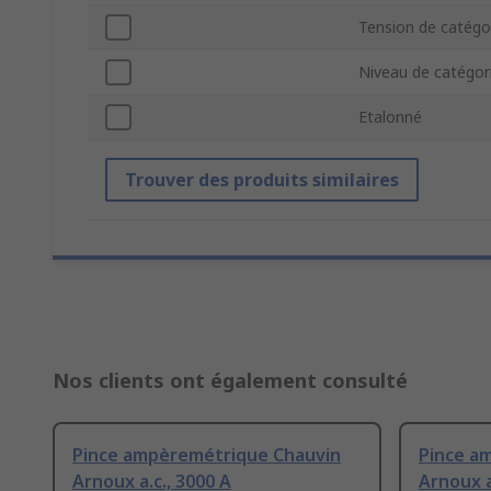
Tension de catégor
Niveau de catégori
Etalonné
Trouver des produits similaires
Nos clients ont également consulté
Pince ampèremétrique Chauvin
Pince a
Arnoux a.c., 3000 A
Arnoux a