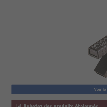
Voir l
Achetez des produits étalonnés