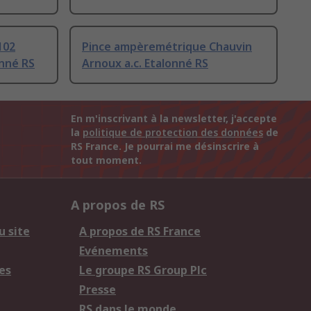
102
Pince ampèremétrique Chauvin
onné RS
Arnoux a.c. Etalonné RS
En m'inscrivant à la newsletter, j'accepte
la
politique de protection des données
de
RS France. Je pourrai me désinscrire à
tout moment.
A propos de RS
u site
A propos de RS France
Evénements
es
Le groupe RS Group Plc
Presse
RS dans le monde