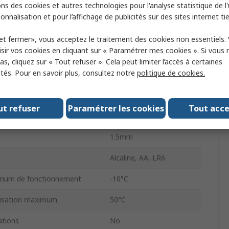
ns des cookies et autres technologies pour l'analyse statistique de l'u
Chauvin Arnoux
onnalisation et pour l’affichage de publicités sur des sites internet tie
Pince ampèremétrique
et fermer», vous acceptez le traitement des cookies non essentiels.
sir vos cookies en cliquant sur « Paramétrer mes cookies ». Si vous n
a.c.
s, cliquez sur « Tout refuser ». Cela peut limiter l’accès à certaines
ités. Pour en savoir plus, consultez notre
politique de cookies.
3000A
±0.5 %
ut refuser
Paramétrer les cookies
Tout acc
teur maximum
64mm
1.5mm
Alcaline, AA, LR6
imum de fonctionnement
-10°C
lisation maximum
50°C
tions
No