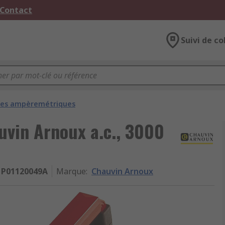
 Contact
Suivi de co
ces ampèremétriques
vin Arnoux a.c., 3000
P01120049A
Marque
:
Chauvin Arnoux