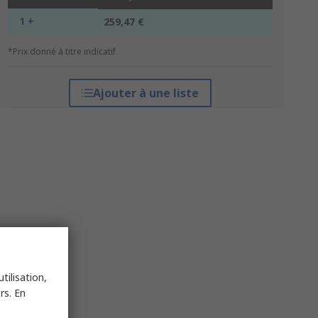
1 +
259,47 €
*Prix donné à titre indicatif
Ajouter à une liste
tilisation,
rs. En