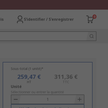
0
lis
S’identifier / S'enregistrer
Sous-total (1 unité)*
259,47 €
311,36 €
HT
TTC
Add
Unité
to
Sélectionner ou entrer la quantité
Basket