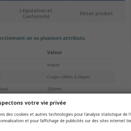
Législation et
Détail produit
Conformité
ectionnant un ou plusieurs attributs.
Valeur
Knipex
t
Coupe-câbles à cliquet
tout
250mm
âchoire
22mm
pectons votre vie privée
/1000V
Non
ns des cookies et autres technologies pour l'analyse statistique de l'u
onnalisation et pour l’affichage de publicités sur des sites internet tie
Electrique, Electronique