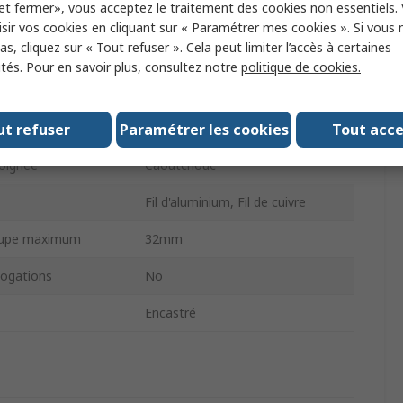
et fermer», vous acceptez le traitement des cookies non essentiels.
sée
Non
sir vos cookies en cliquant sur « Paramétrer mes cookies ». Si vous n
s, cliquez sur « Tout refuser ». Cela peut limiter l’accès à certaines
 mâchoire
Acier
ités. Pour en savoir plus, consultez notre
politique de cookies.
ité ESD
Non
ut refuser
Paramétrer les cookies
Tout acc
 poignée
Plastique
poignée
Caoutchouc
Fil d'aluminium, Fil de cuivre
oupe maximum
32mm
ogations
No
Encastré