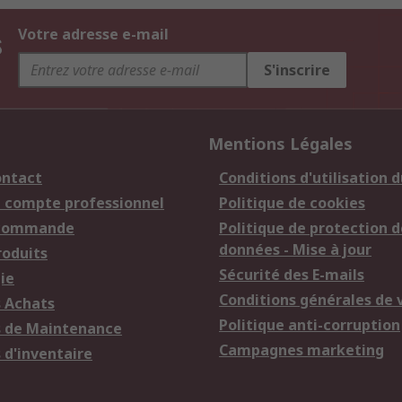
s
Votre adresse e-mail
S'inscrire
Mentions Légales
ontact
Conditions d'utilisation d
n compte professionnel
Politique de cookies
 commande
Politique de protection d
données - Mise à jour
roduits
Sécurité des E-mails
ie
Conditions générales de 
s Achats
Politique anti-corruption
s de Maintenance
Campagnes marketing
 d'inventaire