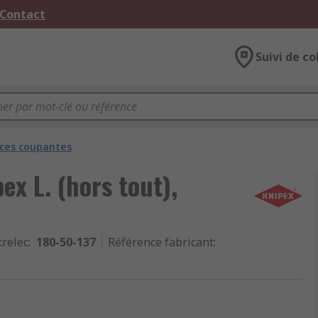
 Contact
Suivi de co
nces coupantes
ex L. (hors tout),
trelec
:
180-50-137
Référence fabricant
: