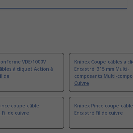
Conforme VDE/1000V
Knipex Coupe-câbles à cl
bles à cliquet Action à
Encastré, 315 mm Multi-
il de
composants Multi-compo
Cuivre
ince coupe-câble
Knipex Pince coupe-câble
 Fil de cuivre
Encastré Fil de cuivre