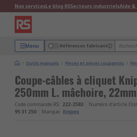
Nos services
Le blog RS
Secteurs industriels
Aide &
Menu
Références fabricant
/
Outils manuels
/
Pinces et pinces coupantes
/
Pi
Coupe-câbles à cliquet Knip
250mm L. mâchoire, 22mm
Code commande RS
:
222-2583
Numéro d'article Dis
95 31 250
Marque
:
Knipex