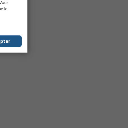
 Vous
e le
epter