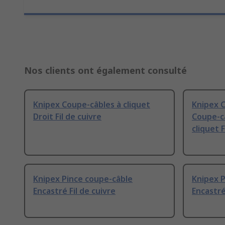
Nos clients ont également consulté
Knipex Coupe-câbles à cliquet
Knipex 
Droit Fil de cuivre
Coupe-câ
cliquet F
Knipex Pince coupe-câble
Knipex P
Encastré Fil de cuivre
Encastré