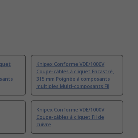
iquet
Knipex Conforme VDE/1000V
Coupe-câbles à cliquet Encastré,
sants
315 mm Poignée à composants
multiples Multi-composants Fil
Knipex Conforme VDE/1000V
Coupe-câbles à cliquet Fil de
cuivre