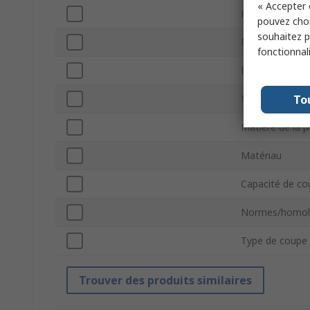
« Accepter 
Hauteur sécuri
pouvez choi
souhaitez pa
Matériau de la
fonctionnal
Bande de sécur
To
Matériau de la
Matière de la 
Matériau
Capacité de c
Normes/homol
Type de coupe
Trouver des produits similaires