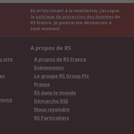
En m'inscrivant à la newsletter, j'accepte
la
politique de protection des données
de
RS France. Je pourrai me désinscrire à
tout moment.
A propos de RS
u site
A propos de RS France
Evénements
es
Le groupe RS Group Plc
Presse
RS dans le monde
vente
Démarche RSE
Nous rejoindre
RS Particuliers