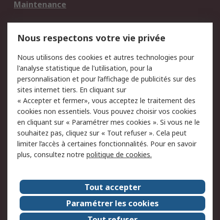
Maintenance
Mentions Légales
Nous respectons votre vie privée
Conditions d'utilisation
Politique de cookies
Nous utilisons des cookies et autres technologies pour
du site
l'analyse statistique de l'utilisation, pour la
Politique de protection
Sécurité des E-mails
personnalisation et pour l’affichage de publicités sur des
des données - Mise à
sites internet tiers. En cliquant sur
jour
« Accepter et fermer», vous acceptez le traitement des
Conditions générales
Politique anti-
cookies non essentiels. Vous pouvez choisir vos cookies
de vente
corruption
en cliquant sur « Paramétrer mes cookies ». Si vous ne le
souhaitez pas, cliquez sur « Tout refuser ». Cela peut
Campagnes marketing
limiter l’accès à certaines fonctionnalités. Pour en savoir
plus, consultez notre
politique de cookies.
A propos de RS
A propos de RS France
Evénements
Tout accepter
Le groupe RS Group Plc
Presse
Paramétrer les cookies
RS dans le monde
Démarche RSE
Tout refuser