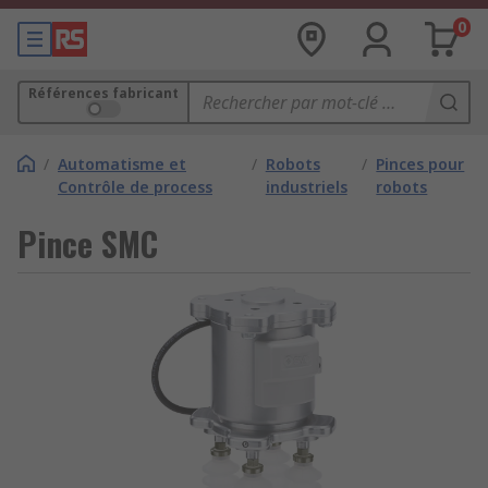
0
Références fabricant
/
Automatisme et
/
Robots
/
Pinces pour
Contrôle de process
industriels
robots
Pince SMC