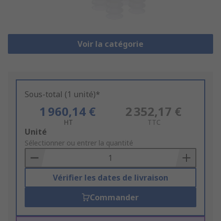
Voir la catégorie
Sous-total (1 unité)*
1 960,14 €
2 352,17 €
HT
TTC
Add
Unité
to
Sélectionner ou entrer la quantité
Basket
Vérifier les dates de livraison
Commander