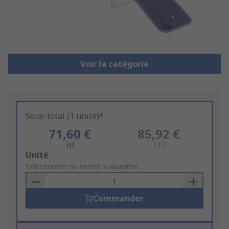
Voir la catégorie
Sous-total (1 unité)*
71,60 €
85,92 €
HT
TTC
Add
Unité
to
Sélectionner ou entrer la quantité
Basket
Commander