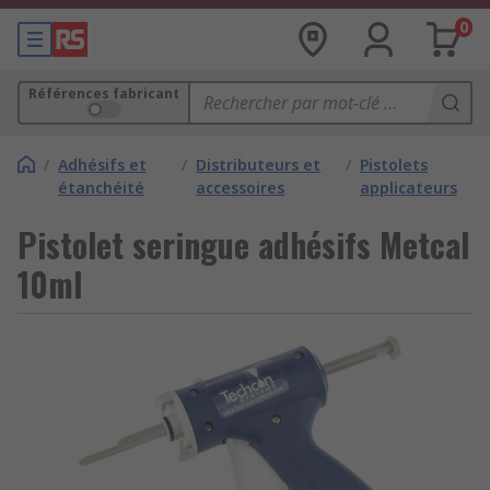
0
Références fabricant
/
Adhésifs et
/
Distributeurs et
/
Pistolets
étanchéité
accessoires
applicateurs
Pistolet seringue adhésifs Metcal
10ml