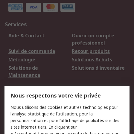
Services
Aide & Contact
Ouvrir un compte
professionnel
Suivi de commande
Retour produits
Métrologie
Solutions Achats
Solutions de
Solutions d'inventaire
Maintenance
Mentions Légales
Nous respectons votre vie privée
Conditions d'utilisation
Politique de cookies
Nous utilisons des cookies et autres technologies pour
du site
l'analyse statistique de l'utilisation, pour la
Politique de protection
Sécurité des E-mails
personnalisation et pour l’affichage de publicités sur des
des données - Mise à
sites internet tiers. En cliquant sur
jour
« Accepter et fermer», vous acceptez le traitement des