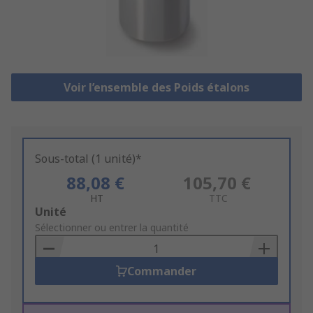
Voir l’ensemble des Poids étalons
Sous-total (1 unité)*
88,08 €
105,70 €
HT
TTC
Add
Unité
to
Sélectionner ou entrer la quantité
Basket
Commander