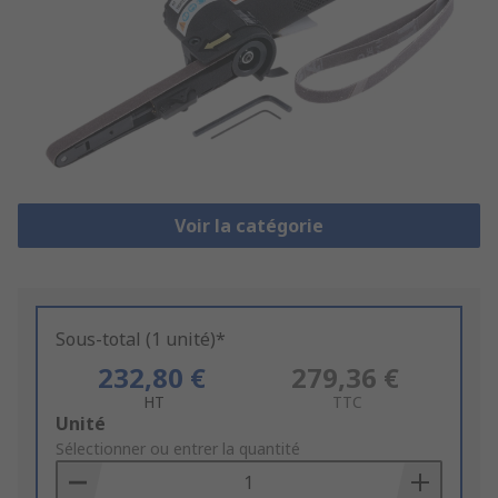
Voir la catégorie
Sous-total (1 unité)*
232,80 €
279,36 €
HT
TTC
Add
Unité
to
Sélectionner ou entrer la quantité
Basket