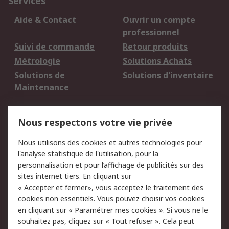
Services
Aide & Contact
Ouvrir un compte
professionnel
Suivi de commande
Retour produits
Métrologie
Solutions Achats
Solutions de
Solutions d'inventaire
Maintenance
Mentions Légales
Nous respectons votre vie privée
Conditions d'utilisation
Politique de cookies
Nous utilisons des cookies et autres technologies pour
du site
l'analyse statistique de l'utilisation, pour la
Politique de protection
Sécurité des E-mails
personnalisation et pour l’affichage de publicités sur des
des données - Mise à
sites internet tiers. En cliquant sur
jour
« Accepter et fermer», vous acceptez le traitement des
Conditions générales
Politique anti-
cookies non essentiels. Vous pouvez choisir vos cookies
de vente
corruption
en cliquant sur « Paramétrer mes cookies ». Si vous ne le
souhaitez pas, cliquez sur « Tout refuser ». Cela peut
Campagnes marketing