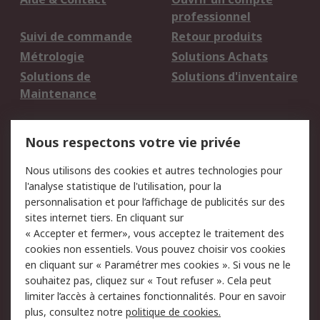
professionnel
Suivi de commande
Retour produits
Métrologie
Solutions Achats
Solutions de
Solutions d'inventaire
Maintenance
Mentions Légales
Nous respectons votre vie privée
Conditions d'utilisation
Politique de cookies
Nous utilisons des cookies et autres technologies pour
du site
l'analyse statistique de l'utilisation, pour la
Politique de protection
Sécurité des E-mails
personnalisation et pour l’affichage de publicités sur des
des données - Mise à
sites internet tiers. En cliquant sur
jour
« Accepter et fermer», vous acceptez le traitement des
Conditions générales
Politique anti-
cookies non essentiels. Vous pouvez choisir vos cookies
de vente
corruption
en cliquant sur « Paramétrer mes cookies ». Si vous ne le
souhaitez pas, cliquez sur « Tout refuser ». Cela peut
Campagnes marketing
limiter l’accès à certaines fonctionnalités. Pour en savoir
plus, consultez notre
politique de cookies.