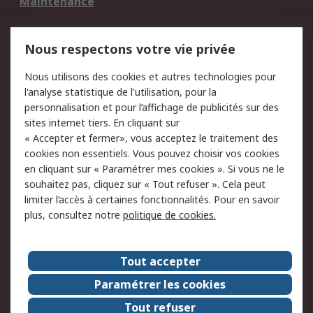
Maintenance
Mentions Légales
Nous respectons votre vie privée
Conditions d'utilisation
Politique de cookies
Nous utilisons des cookies et autres technologies pour
du site
l'analyse statistique de l'utilisation, pour la
Politique de protection
Sécurité des E-mails
personnalisation et pour l’affichage de publicités sur des
des données - Mise à
sites internet tiers. En cliquant sur
jour
« Accepter et fermer», vous acceptez le traitement des
Conditions générales
Politique anti-
cookies non essentiels. Vous pouvez choisir vos cookies
de vente
corruption
en cliquant sur « Paramétrer mes cookies ». Si vous ne le
souhaitez pas, cliquez sur « Tout refuser ». Cela peut
Campagnes marketing
limiter l’accès à certaines fonctionnalités. Pour en savoir
plus, consultez notre
politique de cookies.
A propos de RS
A propos de RS France
Evénements
Tout accepter
Le groupe RS Group Plc
Presse
Paramétrer les cookies
RS dans le monde
Démarche RSE
Tout refuser
Nous rejoindre
RS Particuliers