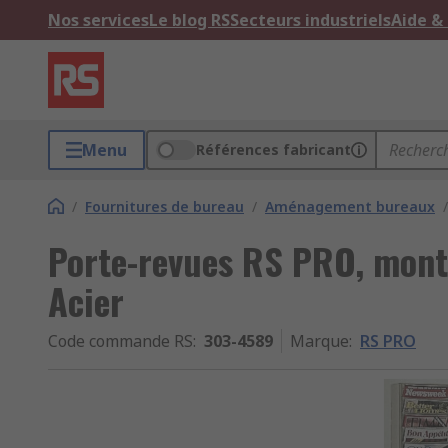
Nos services
Le blog RS
Secteurs industriels
Aide &
Menu
Références fabricant
/
Fournitures de bureau
/
Aménagement bureaux
/
Porte-revues RS PRO, monta
Acier
Code commande RS
:
303-4589
Marque
:
RS PRO