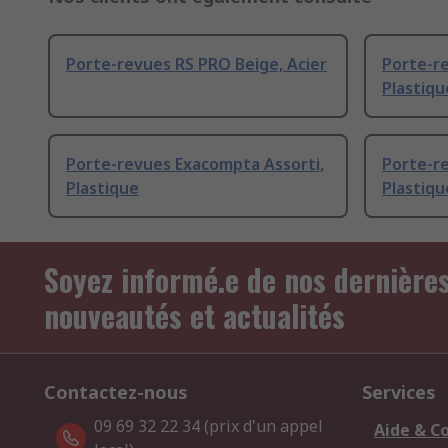
Porte-revues RS PRO Beige, Acier
Porte-r
Plastiqu
Porte-revues Exacompta Assorti,
Porte-re
Plastique
Plastiqu
Soyez informé.e de nos dernière
nouveautés et actualités
Contactez-nous
Services
09 69 32 22 34 (prix d'un appel
Aide & C