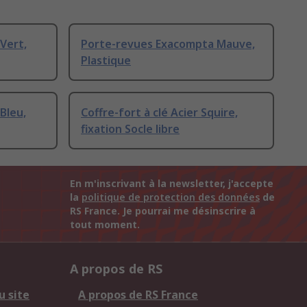
Vert,
Porte-revues Exacompta Mauve,
Plastique
Bleu,
Coffre-fort à clé Acier Squire,
fixation Socle libre
En m'inscrivant à la newsletter, j'accepte
la
politique de protection des données
de
RS France. Je pourrai me désinscrire à
tout moment.
A propos de RS
u site
A propos de RS France