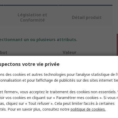
Législation et
Détail produit
Conformité
ectionnant un ou plusieurs attributs.
ibut
Valeur
pectons votre vie privée
ue
RS PRO
ns des cookies et autres technologies pour l'analyse statistique de l'u
de produit
Porte-revues
onnalisation et pour l’affichage de publicités sur des sites internet tie
re de poches
11
et fermer», vous acceptez le traitement des cookies non essentiels.
iau
Acier
sir vos cookies en cliquant sur « Paramétrer mes cookies ». Si vous n
s, cliquez sur « Tout refuser ». Cela peut limiter l’accès à certaines
type
Vertical
ités. Pour en savoir plus, consultez notre
politique de cookies.
ur
Beige