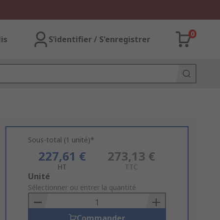
0
lis
S’identifier / S'enregistrer
Sous-total (1 unité)*
227,61 €
273,13 €
HT
TTC
Add
Unité
to
Sélectionner ou entrer la quantité
Basket
Commander