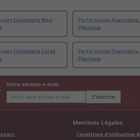
evues Exacompta Bleu,
Porte-revues Exacompta 
e
Plastique
vues Exacompta Corail,
Porte-revues Exacompta 
e
Plastique
s
Votre adresse e-mail
S'inscrire
Mentions Légales
ontact
Conditions d'utilisation d