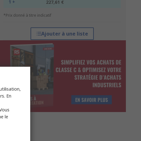
1 +
227,61 €
*Prix donné à titre indicatif
Ajouter à une liste
tilisation,
rs. En
 Vous
e le