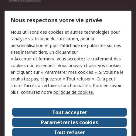
Mentions Légales
Nous respectons votre vie privée
Conditions d'utilisation
Politique de cookies
Nous utilisons des cookies et autres technologies pour
du site
l'analyse statistique de l'utilisation, pour la
Politique de protection
Sécurité des E-mails
personnalisation et pour l’affichage de publicités sur des
des données - Mise à
sites internet tiers. En cliquant sur
jour
« Accepter et fermer», vous acceptez le traitement des
Conditions générales
Politique anti-
cookies non essentiels. Vous pouvez choisir vos cookies
de vente
corruption
en cliquant sur « Paramétrer mes cookies ». Si vous ne le
souhaitez pas, cliquez sur « Tout refuser ». Cela peut
Campagnes marketing
limiter l’accès à certaines fonctionnalités. Pour en savoir
plus, consultez notre
politique de cookies.
A propos de RS
A propos de RS France
Evénements
Tout accepter
Le groupe RS Group Plc
Presse
Paramétrer les cookies
RS dans le monde
Démarche RSE
Tout refuser
Nous rejoindre
RS Particuliers