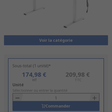
Voir la catégorie
Sous-total (1 unité)*
174,98 €
209,98 €
HT
TTC
Add
Unité
to
Sélectionner ou entrer la quantité
Basket
Commander