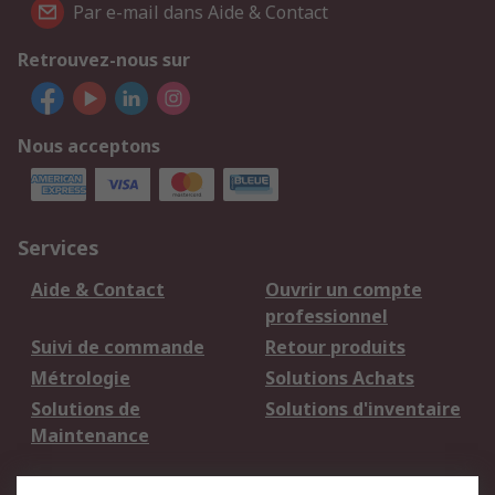
Par e-mail dans Aide & Contact
Retrouvez-nous sur
Nous acceptons
Services
Aide & Contact
Ouvrir un compte
professionnel
Suivi de commande
Retour produits
Métrologie
Solutions Achats
Solutions de
Solutions d'inventaire
Maintenance
Mentions Légales