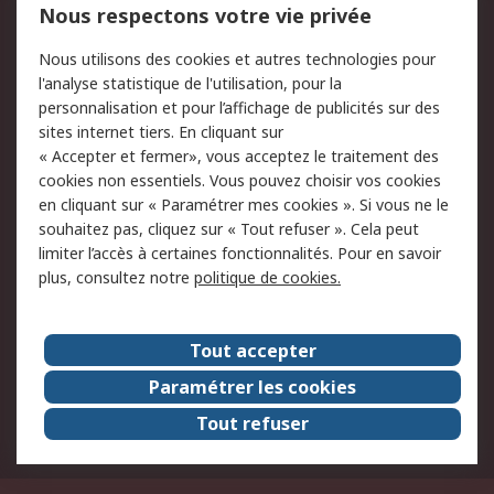
Nous respectons votre vie privée
Conditions d'utilisation
Politique de cookies
Nous utilisons des cookies et autres technologies pour
du site
l'analyse statistique de l'utilisation, pour la
Politique de protection
Sécurité des E-mails
personnalisation et pour l’affichage de publicités sur des
des données - Mise à
sites internet tiers. En cliquant sur
jour
« Accepter et fermer», vous acceptez le traitement des
Conditions générales
Politique anti-
cookies non essentiels. Vous pouvez choisir vos cookies
de vente
corruption
en cliquant sur « Paramétrer mes cookies ». Si vous ne le
souhaitez pas, cliquez sur « Tout refuser ». Cela peut
Campagnes marketing
limiter l’accès à certaines fonctionnalités. Pour en savoir
plus, consultez notre
politique de cookies.
A propos de RS
A propos de RS France
Evénements
Tout accepter
Le groupe RS Group Plc
Presse
Paramétrer les cookies
RS dans le monde
Démarche RSE
Tout refuser
Nous rejoindre
RS Particuliers