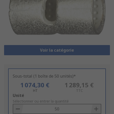
Voir la catégorie
Sous-total (1 boîte de 50 unités)*
1 074,30 €
1 289,15 €
HT
TTC
Add
Unité
to
Sélectionner ou entrer la quantité
Basket