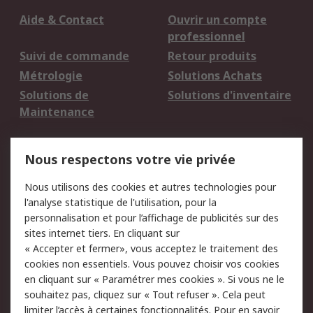
Aide & Contact
Ouvrir un compte
professionnel
Suivi de commande
Retour produits
Métrologie
Solutions Achats
Solutions de
Solutions d'inventaire
Maintenance
Mentions Légales
Nous respectons votre vie privée
Conditions d'utilisation
Politique de cookies
Nous utilisons des cookies et autres technologies pour
du site
l'analyse statistique de l'utilisation, pour la
Politique de protection
Sécurité des E-mails
personnalisation et pour l’affichage de publicités sur des
des données - Mise à
sites internet tiers. En cliquant sur
jour
« Accepter et fermer», vous acceptez le traitement des
Conditions générales
Politique anti-
cookies non essentiels. Vous pouvez choisir vos cookies
de vente
corruption
en cliquant sur « Paramétrer mes cookies ». Si vous ne le
souhaitez pas, cliquez sur « Tout refuser ». Cela peut
Campagnes marketing
limiter l’accès à certaines fonctionnalités. Pour en savoir