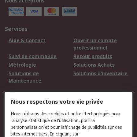
Nous acceptons
Services
Aide & Contact
Ouvrir un compte
professionnel
Suivi de commande
Retour produits
Métrologie
Solutions Achats
Solutions de
Solutions d'inventaire
Maintenance
Mentions Légales
Nous respectons votre vie privée
Conditions d'utilisation
Politique de cookies
Nous utilisons des cookies et autres technologies pour
du site
l'analyse statistique de l'utilisation, pour la
Politique de protection
Sécurité des E-mails
personnalisation et pour l’affichage de publicités sur des
des données - Mise à
sites internet tiers. En cliquant sur