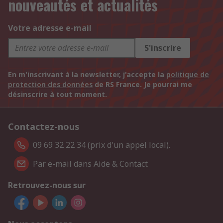
nouveautés et actualités
Votre adresse e-mail
S'inscrire
En m'inscrivant à la newsletter, j'accepte la
politique de
protection des données
de RS France. Je pourrai me
désinscrire à tout moment.
Contactez-nous
09 69 32 22 34 (prix d'un appel local).
Par e-mail dans Aide & Contact
Retrouvez-nous sur