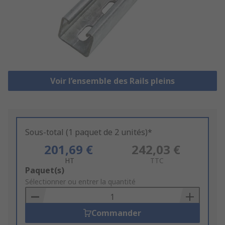
Voir l’ensemble des Rails pleins
Sous-total (1 paquet de 2 unités)*
201,69 €
242,03 €
HT
TTC
Add
Paquet(s)
to
Sélectionner ou entrer la quantité
Basket
Commander