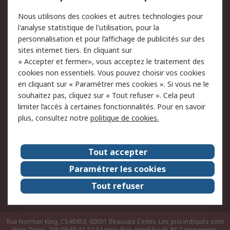
Conditions d'utilisation
Politique de cookies
Nous utilisons des cookies et autres technologies pour
du site
l'analyse statistique de l'utilisation, pour la
Politique de protection
Sécurité des E-mails
personnalisation et pour l’affichage de publicités sur des
des données - Mise à
sites internet tiers. En cliquant sur
jour
« Accepter et fermer», vous acceptez le traitement des
Conditions générales
Politique anti-
cookies non essentiels. Vous pouvez choisir vos cookies
de vente
corruption
en cliquant sur « Paramétrer mes cookies ». Si vous ne le
souhaitez pas, cliquez sur « Tout refuser ». Cela peut
Campagnes marketing
limiter l’accès à certaines fonctionnalités. Pour en savoir
plus, consultez notre
politique de cookies.
A propos de RS
A propos de RS France
Evénements
Tout accepter
Le groupe RS Group Plc
Presse
Paramétrer les cookies
RS dans le monde
Démarche RSE
Tout refuser
Nous rejoindre
RS Particuliers
Rue Norman King, CS40453, 60031 Beauvais Cedex. Les prix indiqués sont
Hors Taxes. Tél: 09 69 32 22 34 (prix d'un appel local).
RS Components