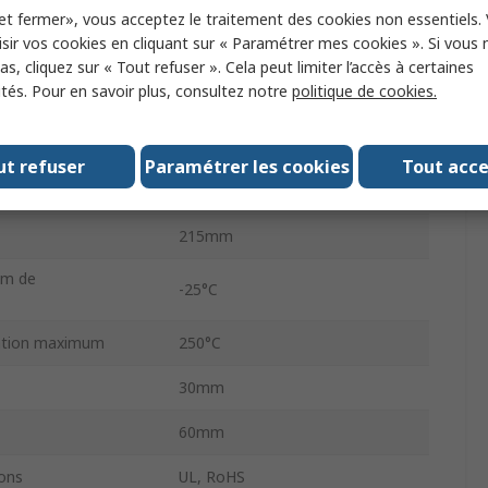
±5 %
et fermer», vous acceptez le traitement des cookies non essentiels.
sir vos cookies en cliquant sur « Paramétrer mes cookies ». Si vous n
rature
+200 ppm/°C
s, cliquez sur « Tout refuser ». Cela peut limiter l’accès à certaines
ités. Pour en savoir plus, consultez notre
politique de cookies.
e
Non
Bobiné
ut refuser
Paramétrer les cookies
Tout acc
Fil
215mm
um de
-25°C
sation maximum
250°C
30mm
60mm
ons
UL, RoHS