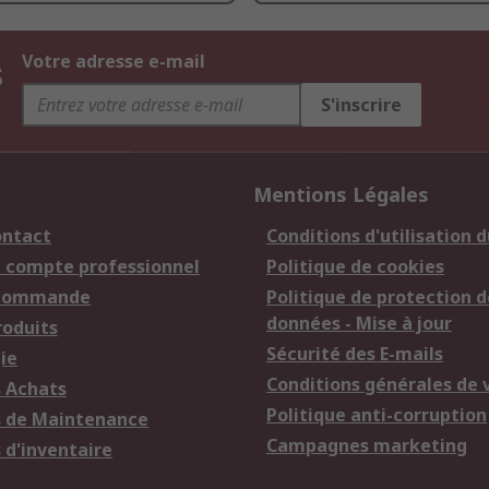
s
Votre adresse e-mail
S'inscrire
Mentions Légales
ontact
Conditions d'utilisation d
n compte professionnel
Politique de cookies
 commande
Politique de protection d
données - Mise à jour
roduits
Sécurité des E-mails
ie
Conditions générales de 
s Achats
Politique anti-corruption
s de Maintenance
Campagnes marketing
 d'inventaire