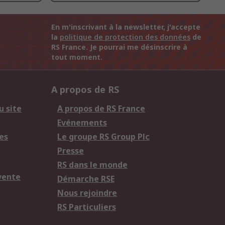
En m'inscrivant à la newsletter, j'accepte
la
politique de protection des données
de
RS France. Je pourrai me désinscrire à
tout moment.
A propos de RS
u site
A propos de RS France
Evénements
es
Le groupe RS Group Plc
Presse
RS dans le monde
vente
Démarche RSE
Nous rejoindre
RS Particuliers