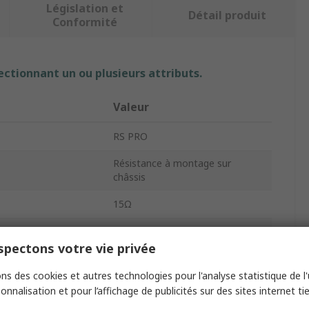
Législation et
Détail produit
Conformité
ectionnant un ou plusieurs attributs.
Valeur
RS PRO
Résistance à montage sur
châssis
15Ω
e
300W
pectons votre vie privée
R300
ns des cookies et autres technologies pour l'analyse statistique de l'u
Aluminium
onnalisation et pour l’affichage de publicités sur des sites internet tie