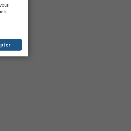
 Vous
e le
epter