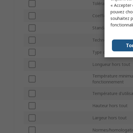
Tolérance
« Accepter 
pouvez choi
Coefficient de tempé
souhaitez pa
fonctionnal
Standard automobil
Technologie
To
Type de terminaison
Longueur hors tout
Température minim
fonctionnement
Température d'utili
Hauteur hors tout
Largeur hors tout
Normes/homologati