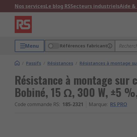
Nos services
Le blog RS
Secteurs industriels
Aide &
Menu
Références fabricant
/
Passifs
/
Résistances
/
Résistances à montage sur
Résistance à montage sur 
Bobiné, 15 Ω, 300 W, ±5 %,
Code commande RS
:
185-2321
Marque
:
RS PRO