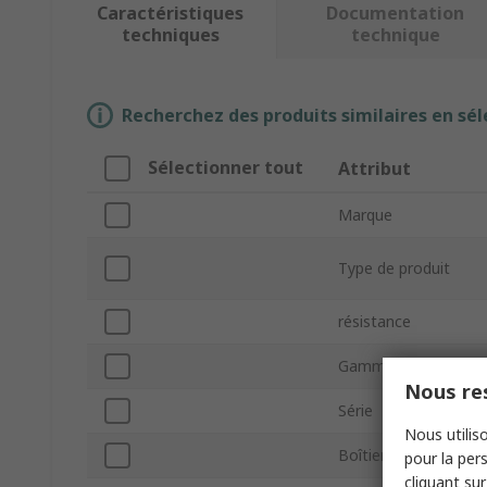
Caractéristiques
Documentation
techniques
technique
Recherchez des produits similaires en sél
Sélectionner tout
Attribut
Marque
Type de produit
résistance
Gamme de puissanc
Nous res
Série
Nous utiliso
Boîtier
pour la pers
cliquant sur