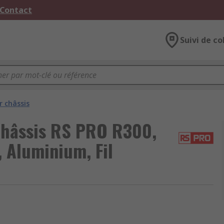
 Contact
Suivi de co
 châssis
châssis RS PRO R300,
 Aluminium, Fil