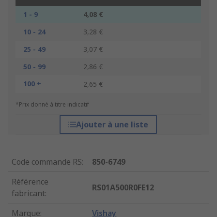
1 - 9
4,08 €
10 - 24
3,28 €
25 - 49
3,07 €
50 - 99
2,86 €
100 +
2,65 €
*Prix donné à titre indicatif
Ajouter à une liste
Code commande RS
:
850-6749
Référence
RS01A500R0FE12
fabricant
:
Marque
:
Vishay