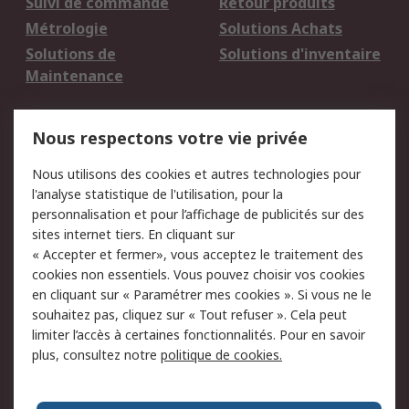
Suivi de commande
Retour produits
Métrologie
Solutions Achats
Solutions de
Solutions d'inventaire
Maintenance
Mentions Légales
Nous respectons votre vie privée
Conditions d'utilisation
Politique de cookies
Nous utilisons des cookies et autres technologies pour
du site
l'analyse statistique de l'utilisation, pour la
Politique de protection
Sécurité des E-mails
personnalisation et pour l’affichage de publicités sur des
des données - Mise à
sites internet tiers. En cliquant sur
jour
« Accepter et fermer», vous acceptez le traitement des
Conditions générales
Politique anti-
cookies non essentiels. Vous pouvez choisir vos cookies
de vente
corruption
en cliquant sur « Paramétrer mes cookies ». Si vous ne le
souhaitez pas, cliquez sur « Tout refuser ». Cela peut
Campagnes marketing
limiter l’accès à certaines fonctionnalités. Pour en savoir
plus, consultez notre
politique de cookies.
A propos de RS
A propos de RS France
Evénements