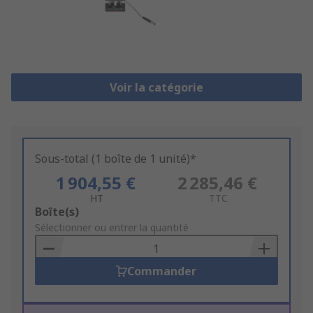
Voir la catégorie
Sous-total (1 boîte de 1 unité)*
1 904,55 €
2 285,46 €
HT
TTC
Add
Boîte(s)
to
Sélectionner ou entrer la quantité
Basket
Commander