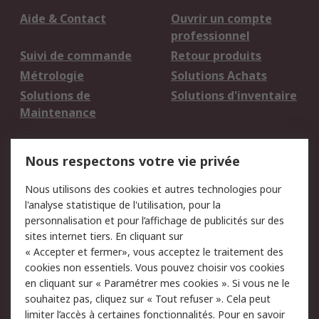
Aide & Contact
Ouvrir un compte
professionnel
Suivi de commande
Retour produits
Métrologie
Solutions Achats
Solutions de
Solutions d'inventaire
Maintenance
Mentions Légales
Nous respectons votre vie privée
Conditions d'utilisation
Politique de cookies
Nous utilisons des cookies et autres technologies pour
du site
l'analyse statistique de l'utilisation, pour la
Politique de protection
Sécurité des E-mails
personnalisation et pour l’affichage de publicités sur des
des données - Mise à
sites internet tiers. En cliquant sur
jour
« Accepter et fermer», vous acceptez le traitement des
Conditions générales
Politique anti-
cookies non essentiels. Vous pouvez choisir vos cookies
de vente
corruption
en cliquant sur « Paramétrer mes cookies ». Si vous ne le
souhaitez pas, cliquez sur « Tout refuser ». Cela peut
Campagnes marketing
limiter l’accès à certaines fonctionnalités. Pour en savoir