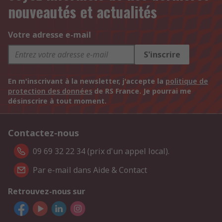
nouveautés et actualités
Votre adresse e-mail
S'inscrire
En m'inscrivant à la newsletter, j'accepte la
politique de
protection des données
de RS France. Je pourrai me
désinscrire à tout moment.
Contactez-nous
09 69 32 22 34 (prix d'un appel local).
Par e-mail dans Aide & Contact
Retrouvez-nous sur