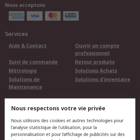
Nous acceptons
Services
Aide & Contact
Ouvrir un compte
professionnel
Suivi de commande
Retour produits
Métrologie
Solutions Achats
Solutions de
Solutions d'inventaire
Maintenance
Mentions Légales
Nous respectons votre vie privée
Conditions d'utilisation
Politique de cookies
Nous utilisons des cookies et autres technologies pour
du site
l'analyse statistique de l'utilisation, pour la
Politique de protection
Sécurité des E-mails
personnalisation et pour l’affichage de publicités sur des
des données - Mise à