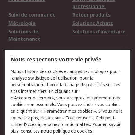
professionnel
Suivi de commande
Retour produits
Métrologie
Solutions Achats
Solutions de
Solutions d'inventaire
Maintenance
Mentions Légales
Nous respectons votre vie privée
Conditions d'utilisation
Politique de cookies
Nous utilisons des cookies et autres technologies pour
du site
l'analyse statistique de l'utilisation, pour la
Politique de protection
Sécurité des E-mails
personnalisation et pour l’affichage de publicités sur des
des données - Mise à
sites internet tiers. En cliquant sur
jour
« Accepter et fermer», vous acceptez le traitement des
Conditions générales
Politique anti-
cookies non essentiels. Vous pouvez choisir vos cookies
de vente
corruption
en cliquant sur « Paramétrer mes cookies ». Si vous ne le
souhaitez pas, cliquez sur « Tout refuser ». Cela peut
Campagnes marketing
limiter l’accès à certaines fonctionnalités. Pour en savoir
plus, consultez notre
politique de cookies.
A propos de RS