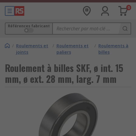
0
Références fabricant
/
Roulements et
/
Roulements et
/
Roulements à
joints
paliers
billes
Roulement à billes SKF, ø int. 15
mm, ø ext. 28 mm, larg. 7 mm