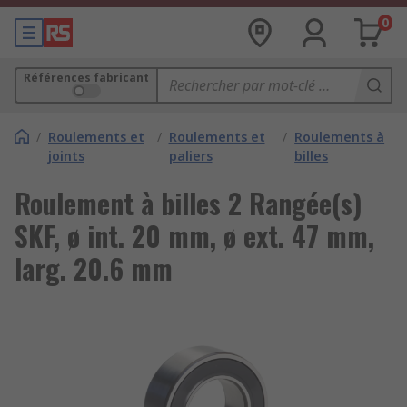
0
Références fabricant
/
Roulements et
/
Roulements et
/
Roulements à
joints
paliers
billes
Roulement à billes 2 Rangée(s)
SKF, ø int. 20 mm, ø ext. 47 mm,
larg. 20.6 mm