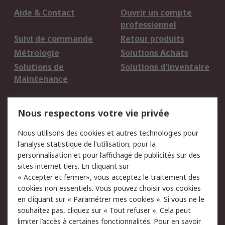
Aide & Contact
Ouvrir un compte
professionnel
Suivi de commande
Retour produits
Métrologie
Solutions Achats
Solutions de
Solutions d'inventaire
Maintenance
Mentions Légales
Nous respectons votre vie privée
Conditions d'utilisation
Politique de cookies
Nous utilisons des cookies et autres technologies pour
du site
l'analyse statistique de l'utilisation, pour la
Politique de protection
Sécurité des E-mails
personnalisation et pour l’affichage de publicités sur des
des données - Mise à
sites internet tiers. En cliquant sur
jour
« Accepter et fermer», vous acceptez le traitement des
Conditions générales
Politique anti-
cookies non essentiels. Vous pouvez choisir vos cookies
de vente
corruption
en cliquant sur « Paramétrer mes cookies ». Si vous ne le
souhaitez pas, cliquez sur « Tout refuser ». Cela peut
Campagnes marketing
limiter l’accès à certaines fonctionnalités. Pour en savoir