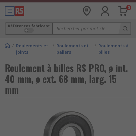
0
Références fabricant
/
Roulements et
/
Roulements et
/
Roulements à
joints
paliers
billes
Roulement à billes RS PRO, ø int.
40 mm, ø ext. 68 mm, larg. 15
mm