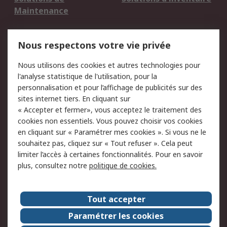
Maintenance
Mentions Légales
Nous respectons votre vie privée
Conditions d'utilisation
Politique de cookies
Nous utilisons des cookies et autres technologies pour
du site
l'analyse statistique de l'utilisation, pour la
Politique de protection
Sécurité des E-mails
personnalisation et pour l’affichage de publicités sur des
des données - Mise à
sites internet tiers. En cliquant sur
jour
« Accepter et fermer», vous acceptez le traitement des
Conditions générales
Politique anti-
cookies non essentiels. Vous pouvez choisir vos cookies
de vente
corruption
en cliquant sur « Paramétrer mes cookies ». Si vous ne le
souhaitez pas, cliquez sur « Tout refuser ». Cela peut
Campagnes marketing
limiter l’accès à certaines fonctionnalités. Pour en savoir
plus, consultez notre
politique de cookies.
A propos de RS
A propos de RS France
Evénements
Tout accepter
Le groupe RS Group Plc
Presse
Paramétrer les cookies
RS dans le monde
Démarche RSE