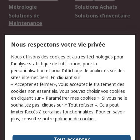
Métrologie
Solutions Achats
Solutions de
Solutions d'inventaire
Maintenance
Mentions Légales
Nous respectons votre vie privée
Conditions d'utilisation
Politique de cookies
Nous utilisons des cookies et autres technologies pour
du site
l'analyse statistique de l'utilisation, pour la
Politique de protection
Sécurité des E-mails
personnalisation et pour l’affichage de publicités sur des
des données - Mise à
sites internet tiers. En cliquant sur
jour
« Accepter et fermer», vous acceptez le traitement des
Conditions générales
Politique anti-
cookies non essentiels. Vous pouvez choisir vos cookies
de vente
corruption
en cliquant sur « Paramétrer mes cookies ». Si vous ne le
souhaitez pas, cliquez sur « Tout refuser ». Cela peut
Campagnes marketing
limiter l’accès à certaines fonctionnalités. Pour en savoir
plus, consultez notre
politique de cookies.
A propos de RS
A propos de RS France
Evénements
Tout accepter