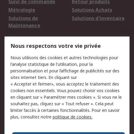
Suivi de commande
Retour produits
Métrologie
Solutions Achats
Solutions de
Solutions d'inventaire
Maintenance
Mentions Légales
Nous respectons votre vie privée
Conditions d'utilisation
Politique de cookies
Nous utilisons des cookies et autres technologies pour
du site
l'analyse statistique de l'utilisation, pour la
Politique de protection
Sécurité des E-mails
personnalisation et pour l’affichage de publicités sur des
des données - Mise à
sites internet tiers. En cliquant sur
jour
« Accepter et fermer», vous acceptez le traitement des
Conditions générales
Politique anti-
cookies non essentiels. Vous pouvez choisir vos cookies
de vente
corruption
en cliquant sur « Paramétrer mes cookies ». Si vous ne le
souhaitez pas, cliquez sur « Tout refuser ». Cela peut
Campagnes marketing
limiter l’accès à certaines fonctionnalités. Pour en savoir
plus, consultez notre
politique de cookies.
A propos de RS
A propos de RS France
Evénements