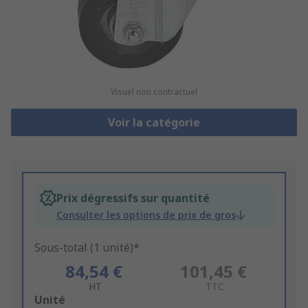
Visuel non contractuel
Voir la catégorie
Prix dégressifs sur quantité
Consulter les options de prix de gros
Sous-total (1 unité)*
84,54 €
101,45 €
HT
TTC
Add
Unité