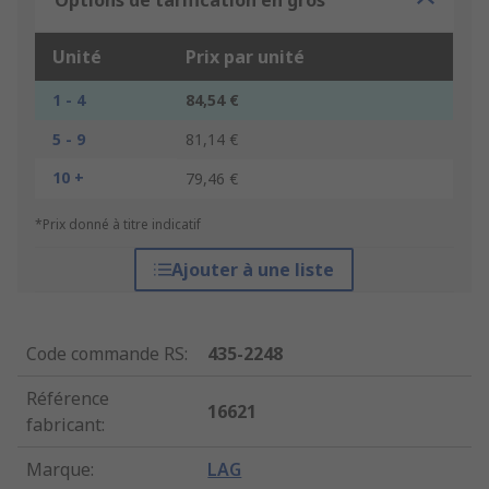
Options de tarification en gros
Unité
Prix par unité
1 - 4
84,54 €
5 - 9
81,14 €
10 +
79,46 €
*Prix donné à titre indicatif
Ajouter à une liste
Code commande RS
:
435-2248
Référence
16621
fabricant
:
Marque
:
LAG