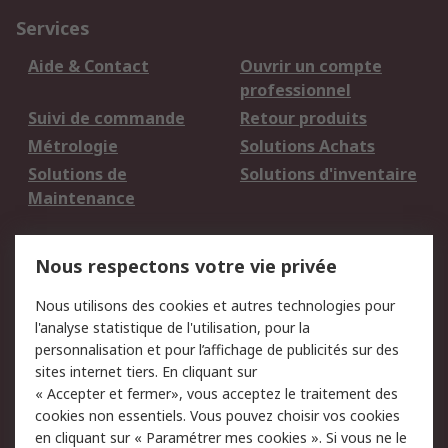
Services
Aide & Contact
Ouvrir un compte
professionnel
Suivi de commande
Retour produits
Métrologie
Solutions Achats
Solutions de
Solutions d'inventaire
Maintenance
Mentions Légales
Nous respectons votre vie privée
Conditions d'utilisation
Politique de cookies
Nous utilisons des cookies et autres technologies pour
du site
l'analyse statistique de l'utilisation, pour la
Politique de protection
Sécurité des E-mails
personnalisation et pour l’affichage de publicités sur des
des données - Mise à
sites internet tiers. En cliquant sur
jour
« Accepter et fermer», vous acceptez le traitement des
Conditions générales
Politique anti-
cookies non essentiels. Vous pouvez choisir vos cookies
de vente
corruption
en cliquant sur « Paramétrer mes cookies ». Si vous ne le