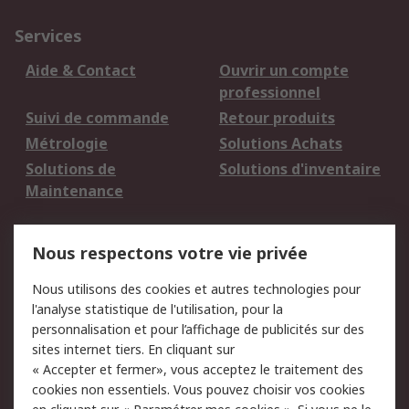
Services
Aide & Contact
Ouvrir un compte
professionnel
Suivi de commande
Retour produits
Métrologie
Solutions Achats
Solutions de
Solutions d'inventaire
Maintenance
Mentions Légales
Nous respectons votre vie privée
Conditions d'utilisation
Politique de cookies
Nous utilisons des cookies et autres technologies pour
du site
l'analyse statistique de l'utilisation, pour la
Politique de protection
Sécurité des E-mails
personnalisation et pour l’affichage de publicités sur des
des données - Mise à
sites internet tiers. En cliquant sur
jour
« Accepter et fermer», vous acceptez le traitement des
Conditions générales
Politique anti-
cookies non essentiels. Vous pouvez choisir vos cookies