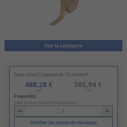
Voir la catégorie
Sous-total (1 paquet de 72 unités)*
488,28 €
585,94 €
HT
TTC
Add
Paquet(s)
to
Sélectionner ou entrer la quantité
Basket
Vérifier les dates de livraison