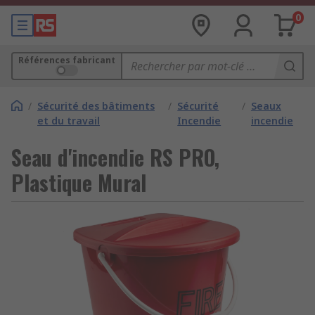
0
Références fabricant
/
Sécurité des bâtiments
/
Sécurité
/
Seaux
et du travail
Incendie
incendie
Seau d'incendie RS PRO,
Plastique Mural