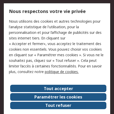
Mentions Légales
Nous respectons votre vie privée
Conditions d'utilisation
Politique de cookies
Nous utilisons des cookies et autres technologies pour
du site
l'analyse statistique de l'utilisation, pour la
Politique de protection
Sécurité des E-mails
personnalisation et pour l’affichage de publicités sur des
des données - Mise à
sites internet tiers. En cliquant sur
jour
« Accepter et fermer», vous acceptez le traitement des
Conditions générales
Politique anti-
cookies non essentiels. Vous pouvez choisir vos cookies
de vente
corruption
en cliquant sur « Paramétrer mes cookies ». Si vous ne le
souhaitez pas, cliquez sur « Tout refuser ». Cela peut
Campagnes marketing
limiter l’accès à certaines fonctionnalités. Pour en savoir
plus, consultez notre
politique de cookies.
A propos de RS
A propos de RS France
Evénements
Tout accepter
Le groupe RS Group Plc
Presse
Paramétrer les cookies
RS dans le monde
Démarche RSE
Tout refuser
Nous rejoindre
RS Particuliers