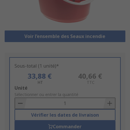
Voir l’ensemble des Seaux incendie
Sous-total (1 unité)*
33,88 €
40,66 €
HT
TTC
Add
Unité
to
Sélectionner ou entrer la quantité
Basket
Vérifier les dates de livraison
Commander