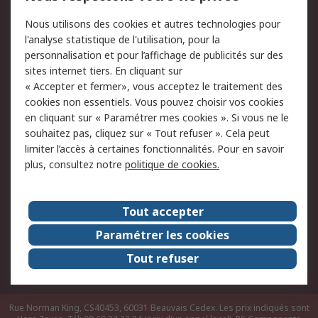
Conditions d'utilisation
Politique de cookies
Nous utilisons des cookies et autres technologies pour
du site
l'analyse statistique de l'utilisation, pour la
Politique de protection
Sécurité des E-mails
personnalisation et pour l’affichage de publicités sur des
des données - Mise à
sites internet tiers. En cliquant sur
jour
« Accepter et fermer», vous acceptez le traitement des
Conditions générales
Politique anti-
cookies non essentiels. Vous pouvez choisir vos cookies
de vente
corruption
en cliquant sur « Paramétrer mes cookies ». Si vous ne le
souhaitez pas, cliquez sur « Tout refuser ». Cela peut
Campagnes marketing
limiter l’accès à certaines fonctionnalités. Pour en savoir
plus, consultez notre
politique de cookies.
A propos de RS
A propos de RS France
Evénements
Tout accepter
Le groupe RS Group Plc
Presse
Paramétrer les cookies
RS dans le monde
Démarche RSE
Tout refuser
Nous rejoindre
RS Particuliers
Rue Norman King, CS40453, 60031 Beauvais Cedex. Les prix indiqués sont