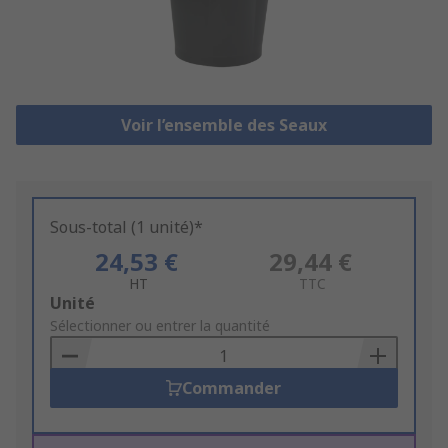
Voir l’ensemble des Seaux
Sous-total (1 unité)*
24,53 €
29,44 €
HT
TTC
Add
Unité
to
Sélectionner ou entrer la quantité
Basket
Commander