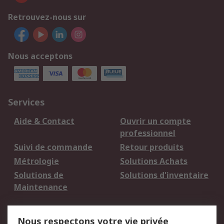
Retrouvez-nous sur
Nous acceptons
Services
Aide & Contact
Ouvrir un compte
professionnel
Suivi de commande
Retour produits
Métrologie
Solutions Achats
Solutions de
Solutions d'inventaire
Maintenance
Mentions Légales
Nous respectons votre vie privée