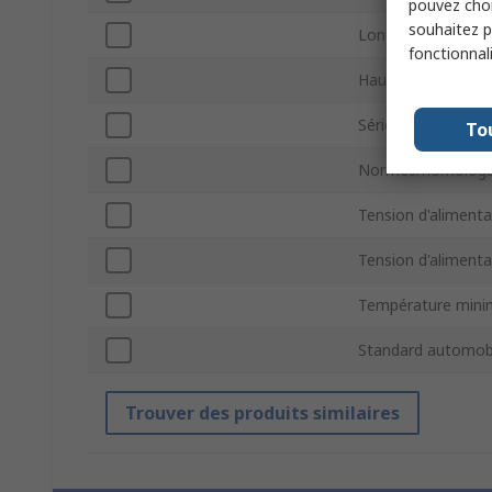
pouvez choi
souhaitez pa
Longueur
fonctionnal
Hauteur
Série
To
Normes/homologa
Tension d'alimen
Tension d'aliment
Température mini
Standard automob
Trouver des produits similaires