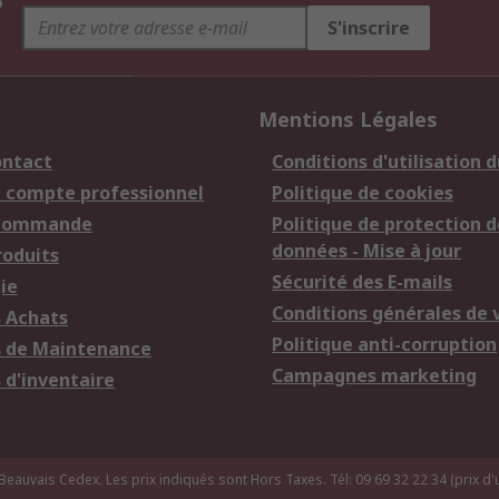
S'inscrire
Mentions Légales
ontact
Conditions d'utilisation d
n compte professionnel
Politique de cookies
 commande
Politique de protection d
données - Mise à jour
roduits
Sécurité des E-mails
ie
Conditions générales de 
s Achats
Politique anti-corruption
s de Maintenance
Campagnes marketing
 d'inventaire
uvais Cedex. Les prix indiqués sont Hors Taxes. Tél: 09 69 32 22 34 (prix d'u