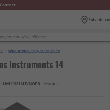
 Contact
Suivi de co
éo
/
Séparateurs de synchro vidéo
as Instruments 14
t
:
LMH1981MT/NOPB
Marque
: