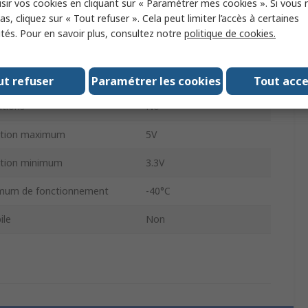
sir vos cookies en cliquant sur « Paramétrer mes cookies ». Si vous n
s, cliquez sur « Tout refuser ». Cela peut limiter l’accès à certaines
5mm
ités. Pour en savoir plus, consultez notre
politique de cookies.
0.9mm
LMH1981
ut refuser
Paramétrer les cookies
Tout acc
tions
No
tation maximum
5V
ation minimum
3.3V
mum de fonctionnement
-40°C
ile
Non