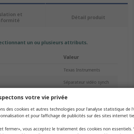
slation et
Détail produit
nformité
ectionnant un ou plusieurs attributs.
Valeur
Texas Instruments
Séparateur vidéo synch
TSSOP
pectons votre vie privée
Surface
ns des cookies et autres technologies pour l'analyse statistique de l'u
onnalisation et pour l’affichage de publicités sur des sites internet tie
es
14
et fermer», vous acceptez le traitement des cookies non essentiels.
lisation maximum
85°C