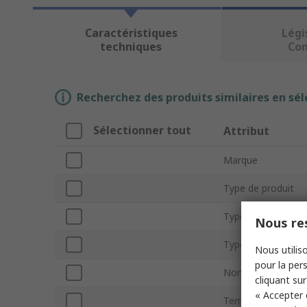
Caractéristiques
Légi
techniques
Co
Recherchez des produits similaires en sél
Sélectionner tout
Attribut
Marque
Type de produit
Type de Boitier
Nous res
Type de montage
Nous utiliso
pour la pers
Nombre de broch
cliquant sur
« Accepter 
Température d'uti