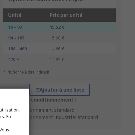
Unité
Prix par unité
10 - 93
15,52 €
94 - 187
15,08 €
188 - 469
14,66 €
470 +
14,35 €
*Prix donné à titre indicatif
Ajouter à une liste
Options de conditionnement :
Conditionnement standard
tilisation,
rs. En
Conditionnement industriel standard
 Vous