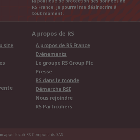
la
politique de protection des données
de
RS France. Je pourrai me désinscrire à
tout moment.
A propos de RS
u site
A propos de RS France
Evénements
es
Le groupe RS Group Plc
Presse
RS dans le monde
vente
Démarche RSE
Nous rejoindre
RS Particuliers
n appel local).
RS Components SAS