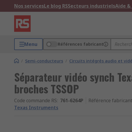
Nos services
Le blog RS
Secteurs industriels
Aide &
Menu
Références fabricant
/
Semi-conducteurs
/
Circuits intégrés audio et vid
Séparateur vidéo synch Tex
broches TSSOP
Code commande RS
:
761-6264P
Référence fabrican
Texas Instruments