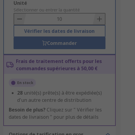
Add
Unité
to
Sélectionner ou entrer la quantité
Basket
Vérifier les dates de livraison
Commander
Frais de traitement offerts pour les
commandes supérieures à 50,00 €
En stock
28
unité(s) prête(s) à être expédiée(s)
d'un autre centre de distribution
Besoin de plus?
Cliquez sur " Vérifier les
dates de livraison " pour plus de détails
Options de tarification en gros