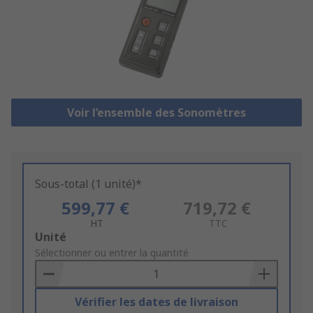
Voir l’ensemble des Sonomètres
Sous-total (1 unité)*
599,77 €
719,72 €
HT
TTC
Add
Unité
to
Sélectionner ou entrer la quantité
Basket
Vérifier les dates de livraison