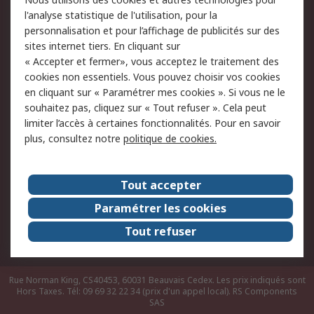
du site
l'analyse statistique de l'utilisation, pour la
Politique de protection
Sécurité des E-mails
personnalisation et pour l’affichage de publicités sur des
des données - Mise à
sites internet tiers. En cliquant sur
jour
« Accepter et fermer», vous acceptez le traitement des
Conditions générales
Politique anti-
cookies non essentiels. Vous pouvez choisir vos cookies
de vente
corruption
en cliquant sur « Paramétrer mes cookies ». Si vous ne le
souhaitez pas, cliquez sur « Tout refuser ». Cela peut
Campagnes marketing
limiter l’accès à certaines fonctionnalités. Pour en savoir
plus, consultez notre
politique de cookies.
A propos de RS
A propos de RS France
Evénements
Tout accepter
Le groupe RS Group Plc
Presse
Paramétrer les cookies
RS dans le monde
Démarche RSE
Tout refuser
Nous rejoindre
RS Particuliers
Rue Norman King, CS40453, 60031 Beauvais Cedex. Les prix indiqués sont
Hors Taxes. Tél: 09 69 32 22 34 (prix d'un appel local).
RS Components
SAS