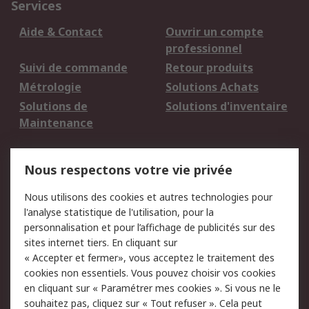
Services
Aide & Contact
Ouvrir un compte
professionnel
Suivi de commande
Retour produits
Métrologie
Solutions Achats
Solutions de
Solutions d'inventaire
Maintenance
Mentions Légales
Nous respectons votre vie privée
Conditions d'utilisation
Politique de cookies
Nous utilisons des cookies et autres technologies pour
du site
l'analyse statistique de l'utilisation, pour la
Politique de protection
Sécurité des E-mails
personnalisation et pour l’affichage de publicités sur des
des données - Mise à
sites internet tiers. En cliquant sur
jour
« Accepter et fermer», vous acceptez le traitement des
Conditions générales
Politique anti-
cookies non essentiels. Vous pouvez choisir vos cookies
de vente
corruption
en cliquant sur « Paramétrer mes cookies ». Si vous ne le
souhaitez pas, cliquez sur « Tout refuser ». Cela peut
Campagnes marketing