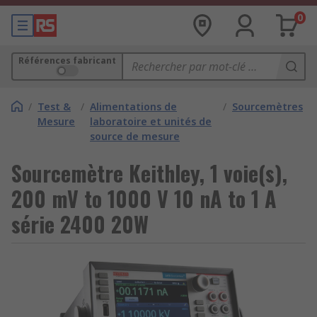
0
Références fabricant
/
Test &
/
Alimentations de
/
Sourcemètres
Mesure
laboratoire et unités de
source de mesure
Sourcemètre Keithley, 1 voie(s),
200 mV to 1000 V 10 nA to 1 A
série 2400 20W