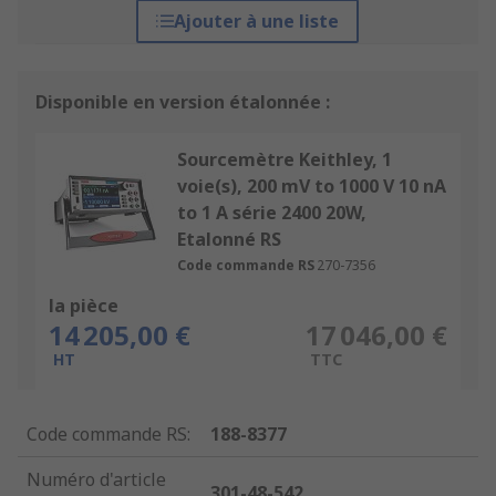
Ajouter à une liste
Disponible en version étalonnée :
Sourcemètre Keithley, 1
voie(s), 200 mV to 1000 V 10 nA
to 1 A série 2400 20W,
Etalonné RS
Code commande RS
270-7356
la pièce
14 205,00 €
17 046,00 €
HT
TTC
Code commande RS
:
188-8377
Numéro d'article
301-48-542