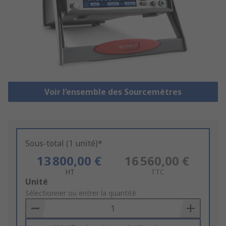
Voir l’ensemble des Sourcemètres
Sous-total (1 unité)*
13 800,00 €
16 560,00 €
HT
TTC
Add
Unité
to
Sélectionner ou entrer la quantité
Basket