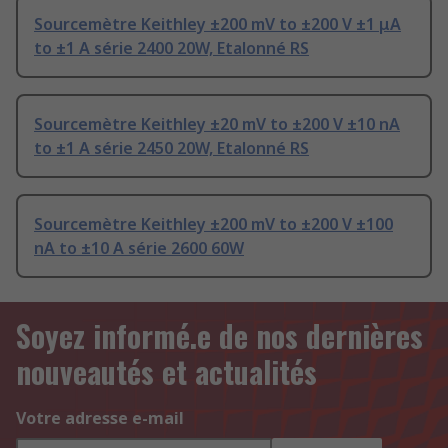
Sourcemètre Keithley ±200 mV to ±200 V ±1 μA
to ±1 A série 2400 20W, Etalonné RS
Sourcemètre Keithley ±20 mV to ±200 V ±10 nA
to ±1 A série 2450 20W, Etalonné RS
Sourcemètre Keithley ±200 mV to ±200 V ±100
nA to ±10 A série 2600 60W
Soyez informé.e de nos dernières
nouveautés et actualités
Votre adresse e-mail