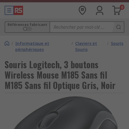
0
Références fabricant
/
Informatique et
/
Claviers et
/
Souris
périphériques
Souris
Souris Logitech, 3 boutons
Wireless Mouse M185 Sans fil
M185 Sans fil Optique Gris, Noir