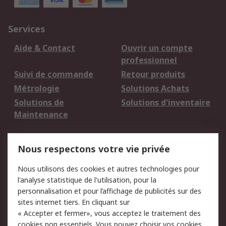
Services
Aide & Contact
Ouvrir un compte
professionnel
Suivi de commande
Retour produits
Métrologie
Solutions Achats
Solutions de
Solutions d'inventaire
Maintenance
Mentions Légales
Nous respectons votre vie privée
Conditions d'utilisation
Politique de cookies
Nous utilisons des cookies et autres technologies pour
du site
l'analyse statistique de l'utilisation, pour la
Politique de protection
Sécurité des E-mails
personnalisation et pour l’affichage de publicités sur des
des données - Mise à
sites internet tiers. En cliquant sur
jour
« Accepter et fermer», vous acceptez le traitement des
Conditions générales
Politique anti-
cookies non essentiels. Vous pouvez choisir vos cookies