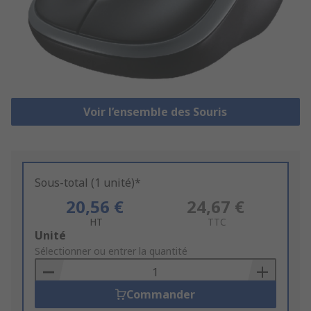
Voir l’ensemble des Souris
Sous-total (1 unité)*
20,56 €
24,67 €
HT
TTC
Add
Unité
to
Sélectionner ou entrer la quantité
Basket
Commander