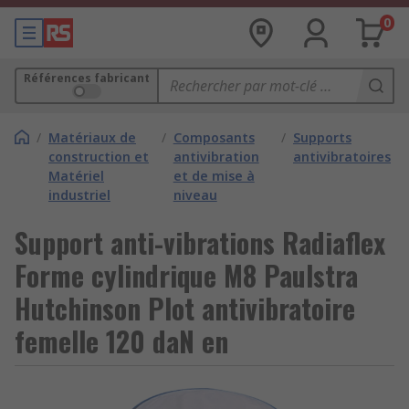
0
Références fabricant
/
Matériaux de
/
Composants
/
Supports
construction et
antivibration
antivibratoires
Matériel
et de mise à
industriel
niveau
Support anti-vibrations Radiaflex
Forme cylindrique M8 Paulstra
Hutchinson Plot antivibratoire
femelle 120 daN en