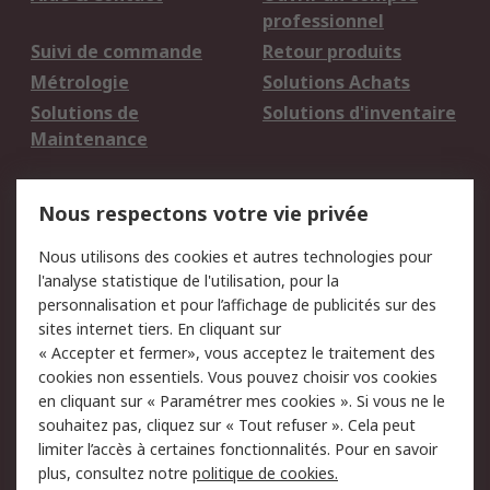
professionnel
Suivi de commande
Retour produits
Métrologie
Solutions Achats
Solutions de
Solutions d'inventaire
Maintenance
Mentions Légales
Nous respectons votre vie privée
Conditions d'utilisation
Politique de cookies
Nous utilisons des cookies et autres technologies pour
du site
l'analyse statistique de l'utilisation, pour la
Politique de protection
Sécurité des E-mails
personnalisation et pour l’affichage de publicités sur des
des données - Mise à
sites internet tiers. En cliquant sur
jour
« Accepter et fermer», vous acceptez le traitement des
Conditions générales
Politique anti-
cookies non essentiels. Vous pouvez choisir vos cookies
de vente
corruption
en cliquant sur « Paramétrer mes cookies ». Si vous ne le
souhaitez pas, cliquez sur « Tout refuser ». Cela peut
Campagnes marketing
limiter l’accès à certaines fonctionnalités. Pour en savoir
plus, consultez notre
politique de cookies.
A propos de RS