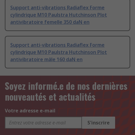
Support anti-vibrations Radiaflex Forme
cylindrique M10 Paulstra Hutchinson Plot
antivibratoire femelle 350 daN en
Support anti-vibrations Radiaflex Forme
cylindrique M10 Paulstra Hutchinson Plot
antivibratoire mâle 160 daN en
Soyez informé.e de nos dernières
nouveautés et actualités
Votre adresse e-mail
S'inscrire