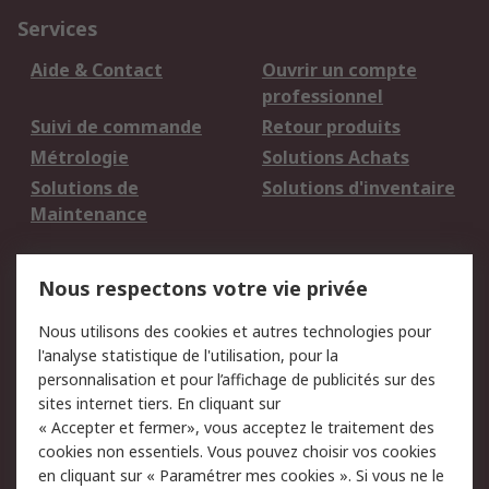
Services
Aide & Contact
Ouvrir un compte
professionnel
Suivi de commande
Retour produits
Métrologie
Solutions Achats
Solutions de
Solutions d'inventaire
Maintenance
Mentions Légales
Nous respectons votre vie privée
Conditions d'utilisation
Politique de cookies
Nous utilisons des cookies et autres technologies pour
du site
l'analyse statistique de l'utilisation, pour la
Politique de protection
Sécurité des E-mails
personnalisation et pour l’affichage de publicités sur des
des données - Mise à
sites internet tiers. En cliquant sur
jour
« Accepter et fermer», vous acceptez le traitement des
Conditions générales
Politique anti-
cookies non essentiels. Vous pouvez choisir vos cookies
de vente
corruption
en cliquant sur « Paramétrer mes cookies ». Si vous ne le