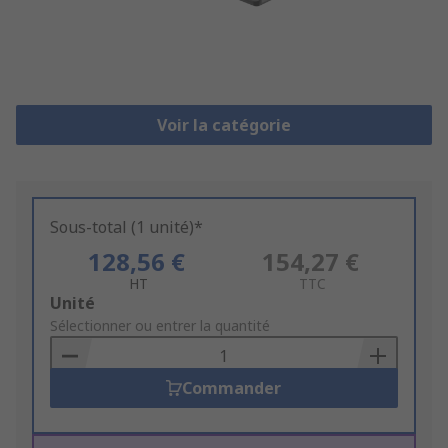
Voir la catégorie
Sous-total (1 unité)*
128,56 €
154,27 €
HT
TTC
Add
Unité
to
Sélectionner ou entrer la quantité
Basket
Commander