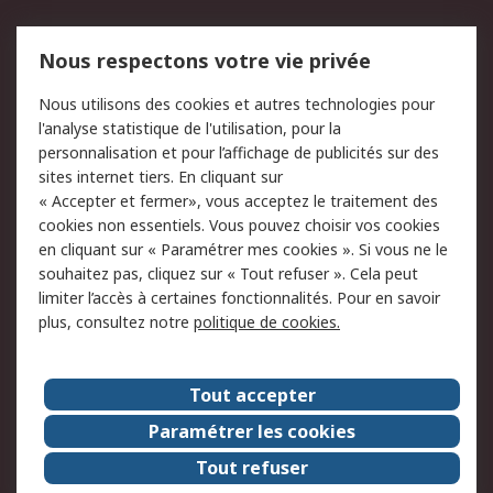
Mentions Légales
Nous respectons votre vie privée
Conditions d'utilisation
Politique de cookies
Nous utilisons des cookies et autres technologies pour
du site
l'analyse statistique de l'utilisation, pour la
Politique de protection
Sécurité des E-mails
personnalisation et pour l’affichage de publicités sur des
des données - Mise à
sites internet tiers. En cliquant sur
jour
« Accepter et fermer», vous acceptez le traitement des
Conditions générales
Politique anti-
cookies non essentiels. Vous pouvez choisir vos cookies
de vente
corruption
en cliquant sur « Paramétrer mes cookies ». Si vous ne le
souhaitez pas, cliquez sur « Tout refuser ». Cela peut
Campagnes marketing
limiter l’accès à certaines fonctionnalités. Pour en savoir
plus, consultez notre
politique de cookies.
A propos de RS
A propos de RS France
Evénements
Tout accepter
Le groupe RS Group Plc
Presse
Paramétrer les cookies
RS dans le monde
Démarche RSE
Tout refuser
Nous rejoindre
RS Particuliers