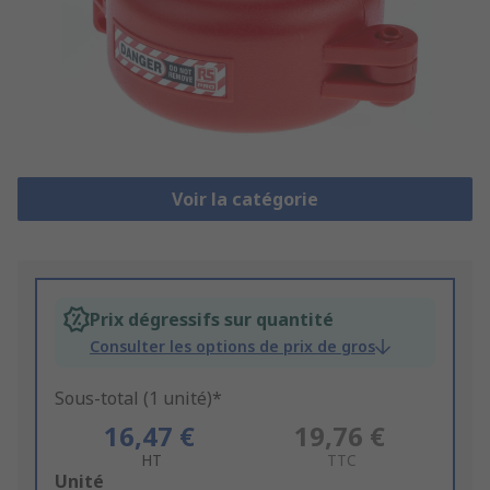
Voir la catégorie
Prix dégressifs sur quantité
Consulter les options de prix de gros
Sous-total (1 unité)*
16,47 €
19,76 €
HT
TTC
Add
Unité