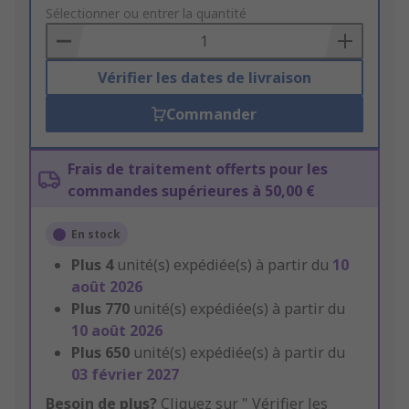
to
Sélectionner ou entrer la quantité
Basket
Vérifier les dates de livraison
Commander
Frais de traitement offerts pour les
commandes supérieures à 50,00 €
En stock
Plus
4
unité(s) expédiée(s) à partir du
10
août 2026
Plus
770
unité(s) expédiée(s) à partir du
10 août 2026
Plus
650
unité(s) expédiée(s) à partir du
03 février 2027
Besoin de plus?
Cliquez sur " Vérifier les