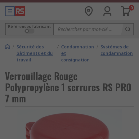
0
Références fabricant
/
Sécurité des
/
Condamnation
/
Systèmes de
bâtiments et du
et
condamnation
travail
consignation
Verrouillage Rouge
Polypropylène 1 serrures RS PRO
7 mm