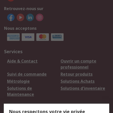
Retrouvez-nous sur
Nous acceptons
Services
Aide & Contact
Ouvrir un compte
professionnel
Suivi de commande
Retour produits
Métrologie
Solutions Achats
Solutions de
Solutions d'inventaire
Maintenance
Mentions Légales
Nous respectons votre vie privée