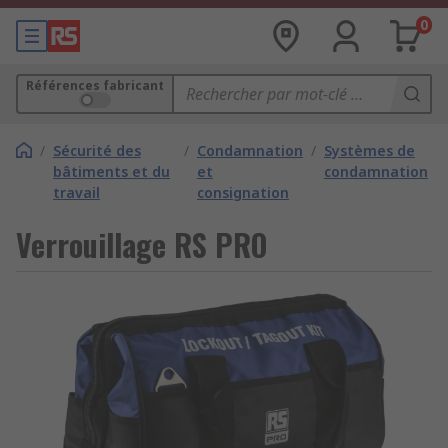
0
Références fabricant
/
Sécurité des
/
Condamnation
/
Systèmes de
bâtiments et du
et
condamnation
travail
consignation
Verrouillage RS PRO