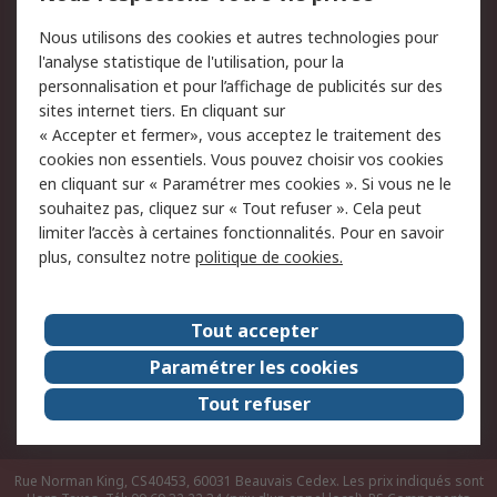
Conditions d'utilisation
Politique de cookies
Nous utilisons des cookies et autres technologies pour
du site
l'analyse statistique de l'utilisation, pour la
Politique de protection
Sécurité des E-mails
personnalisation et pour l’affichage de publicités sur des
des données - Mise à
sites internet tiers. En cliquant sur
jour
« Accepter et fermer», vous acceptez le traitement des
Conditions générales
Politique anti-
cookies non essentiels. Vous pouvez choisir vos cookies
de vente
corruption
en cliquant sur « Paramétrer mes cookies ». Si vous ne le
souhaitez pas, cliquez sur « Tout refuser ». Cela peut
Campagnes marketing
limiter l’accès à certaines fonctionnalités. Pour en savoir
plus, consultez notre
politique de cookies.
A propos de RS
A propos de RS France
Evénements
Tout accepter
Le groupe RS Group Plc
Presse
Paramétrer les cookies
RS dans le monde
Démarche RSE
Tout refuser
Nous rejoindre
RS Particuliers
Rue Norman King, CS40453, 60031 Beauvais Cedex. Les prix indiqués sont