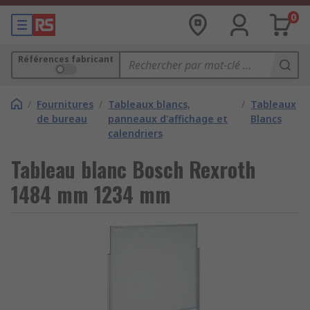
0
Références fabricant
/
Fournitures
/
Tableaux blancs,
/
Tableaux
de bureau
panneaux d'affichage et
Blancs
calendriers
Tableau blanc Bosch Rexroth
1484 mm 1234 mm