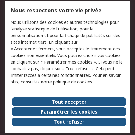
Mentions Légales
Nous respectons votre vie privée
Conditions d'utilisation
Politique de cookies
Nous utilisons des cookies et autres technologies pour
du site
l'analyse statistique de l'utilisation, pour la
Politique de protection
Sécurité des E-mails
personnalisation et pour l’affichage de publicités sur des
des données - Mise à
sites internet tiers. En cliquant sur
jour
« Accepter et fermer», vous acceptez le traitement des
Conditions générales
Politique anti-
cookies non essentiels. Vous pouvez choisir vos cookies
de vente
corruption
en cliquant sur « Paramétrer mes cookies ». Si vous ne le
souhaitez pas, cliquez sur « Tout refuser ». Cela peut
Campagnes marketing
limiter l’accès à certaines fonctionnalités. Pour en savoir
plus, consultez notre
politique de cookies.
A propos de RS
A propos de RS France
Evénements
Tout accepter
Le groupe RS Group Plc
Presse
Paramétrer les cookies
RS dans le monde
Démarche RSE
Tout refuser
Nous rejoindre
RS Particuliers