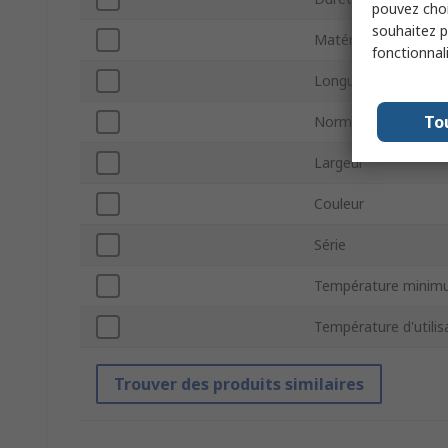
pouvez choi
souhaitez pa
Matériau conducteu
fonctionnal
Longueur
To
Normes/homologat
Largeur
Couleur
Série
Température minim
Température d'util
Trouver des produits similaires