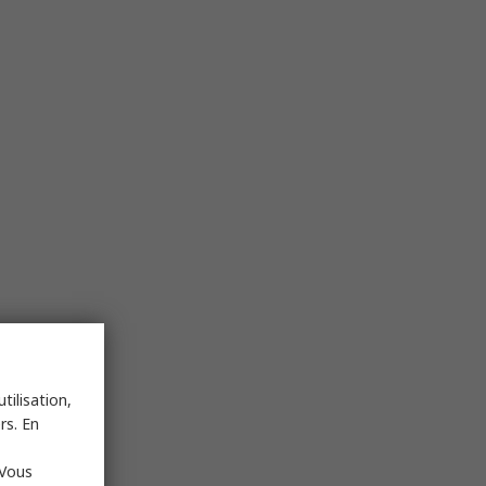
tilisation,
rs. En
 Vous