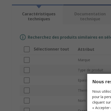
Caractéristiques
Documentation
techniques
technique
Recherchez des produits similaires en sél
Sélectionner tout
Attribut
Marque
Type de produit
Epaisseur
Nous res
Thermo-conducteur
Nous utiliso
pour la pers
Nom commercial
cliquant sur
« Accepter 
Dureté