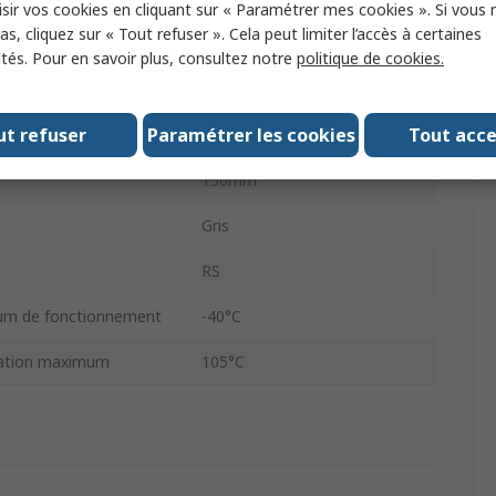
sir vos cookies en cliquant sur « Paramétrer mes cookies ». Si vous n
s, cliquez sur « Tout refuser ». Cela peut limiter l’accès à certaines
r
Sans silicone
ités. Pour en savoir plus, consultez notre
politique de cookies.
150mm
ut refuser
Paramétrer les cookies
Tout acc
ions
RoHS
150mm
Gris
RS
um de fonctionnement
-40°C
isation maximum
105°C