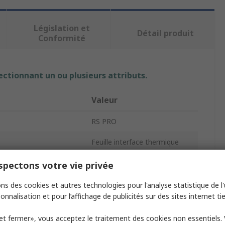
Législation et
Détail produit
Conformité
ectionnant un ou plusieurs attributs.
Valeur
RS PRO
Feuille interface thermique
3mm
pectons votre vie privée
2W/mK
ns des cookies et autres technologies pour l'analyse statistique de l'u
onnalisation et pour l’affichage de publicités sur des sites internet tie
PC-93 INTERFACE MATERIAL
et fermer», vous acceptez le traitement des cookies non essentiels.
Shore OO 60