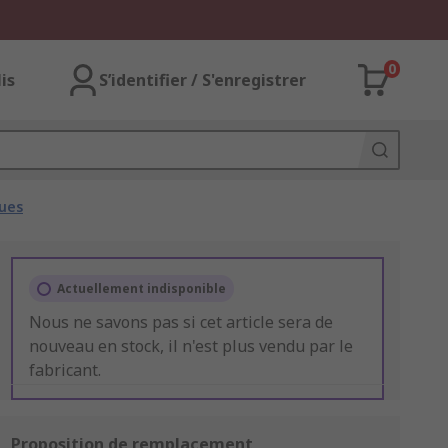
0
lis
S’identifier / S'enregistrer
ues
Actuellement indisponible
Nous ne savons pas si cet article sera de
nouveau en stock, il n'est plus vendu par le
fabricant.
Proposition de remplacement