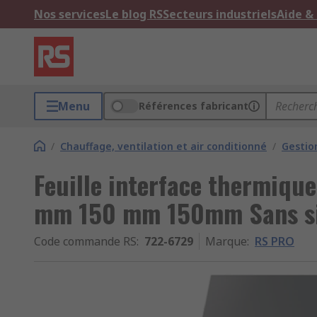
Nos services
Le blog RS
Secteurs industriels
Aide &
Menu
Références fabricant
/
Chauffage, ventilation et air conditionné
/
Gestio
Feuille interface thermiq
mm 150 mm 150mm Sans si
Code commande RS
:
722-6729
Marque
:
RS PRO