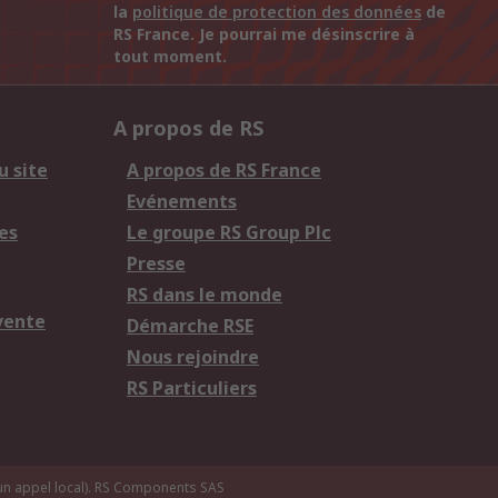
la
politique de protection des données
de
RS France. Je pourrai me désinscrire à
tout moment.
A propos de RS
u site
A propos de RS France
Evénements
es
Le groupe RS Group Plc
Presse
RS dans le monde
vente
Démarche RSE
Nous rejoindre
RS Particuliers
n appel local).
RS Components SAS