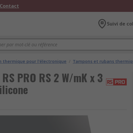
 Contact
Suivi de co
n thermique pour l'électronique
/
Tampons et rubans thermiq
ue RS PRO RS 2 W/mK x 3
licone