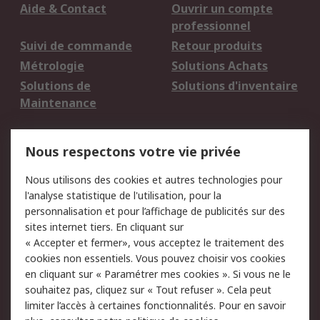
Aide & Contact
Ouvrir un compte
professionnel
Suivi de commande
Retour produits
Métrologie
Solutions Achats
Solutions de
Solutions d'inventaire
Maintenance
Mentions Légales
Nous respectons votre vie privée
Conditions d'utilisation
Politique de cookies
Nous utilisons des cookies et autres technologies pour
du site
l'analyse statistique de l'utilisation, pour la
Politique de protection
Sécurité des E-mails
personnalisation et pour l’affichage de publicités sur des
des données - Mise à
sites internet tiers. En cliquant sur
jour
« Accepter et fermer», vous acceptez le traitement des
Conditions générales
Politique anti-
cookies non essentiels. Vous pouvez choisir vos cookies
de vente
corruption
en cliquant sur « Paramétrer mes cookies ». Si vous ne le
souhaitez pas, cliquez sur « Tout refuser ». Cela peut
Campagnes marketing
limiter l’accès à certaines fonctionnalités. Pour en savoir