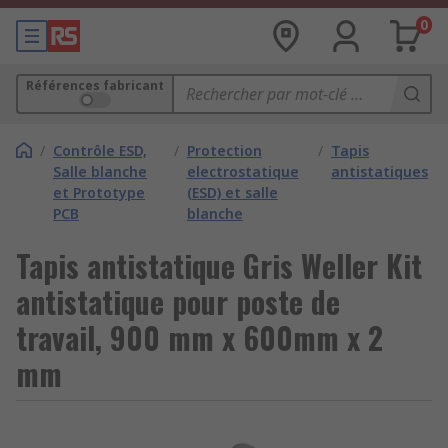
0
Références fabricant
/
Contrôle ESD,
/
Protection
/
Tapis
Salle blanche
electrostatique
antistatiques
et Prototype
(ESD) et salle
PCB
blanche
Tapis antistatique Gris Weller Kit
antistatique pour poste de
travail, 900 mm x 600mm x 2
mm