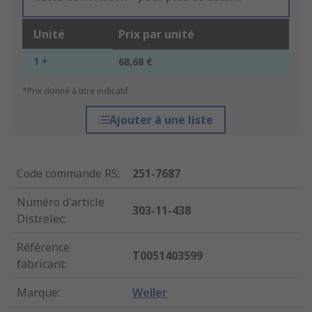
Unité
Prix par unité
1 +
68,68 €
*Prix donné à titre indicatif
Ajouter à une liste
Code commande RS
:
251-7687
Numéro d'article
303-11-438
Distrelec
:
Référence
T0051403599
fabricant
:
Marque
:
Weller