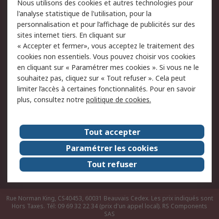
Nous utilisons des cookies et autres technologies pour
du site
l'analyse statistique de l'utilisation, pour la
Politique de protection
Sécurité des E-mails
personnalisation et pour l’affichage de publicités sur des
des données - Mise à
sites internet tiers. En cliquant sur
jour
« Accepter et fermer», vous acceptez le traitement des
Conditions générales
Politique anti-
cookies non essentiels. Vous pouvez choisir vos cookies
de vente
corruption
en cliquant sur « Paramétrer mes cookies ». Si vous ne le
souhaitez pas, cliquez sur « Tout refuser ». Cela peut
Campagnes marketing
limiter l’accès à certaines fonctionnalités. Pour en savoir
plus, consultez notre
politique de cookies.
A propos de RS
A propos de RS France
Evénements
Tout accepter
Le groupe RS Group Plc
Presse
Paramétrer les cookies
RS dans le monde
Démarche RSE
Tout refuser
Nous rejoindre
RS Particuliers
Rue Norman King, CS40453, 60031 Beauvais Cedex. Les prix indiqués sont
Hors Taxes. Tél: 09 69 32 22 34 (prix d'un appel local).
RS Components
SAS