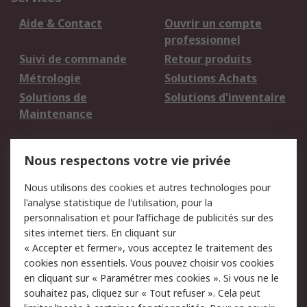
Aide & Contact
Ouvrir un compte
professionnel
Suivi de commande
Retour produits
Métrologie
Solutions Achats
Solutions de
Solutions d'inventaire
Maintenance
Mentions Légales
Nous respectons votre vie privée
Conditions d'utilisation
Politique de cookies
Nous utilisons des cookies et autres technologies pour
du site
l'analyse statistique de l'utilisation, pour la
Politique de protection
Sécurité des E-mails
personnalisation et pour l’affichage de publicités sur des
des données - Mise à
sites internet tiers. En cliquant sur
jour
« Accepter et fermer», vous acceptez le traitement des
Conditions générales
Politique anti-
cookies non essentiels. Vous pouvez choisir vos cookies
de vente
corruption
en cliquant sur « Paramétrer mes cookies ». Si vous ne le
souhaitez pas, cliquez sur « Tout refuser ». Cela peut
Campagnes marketing