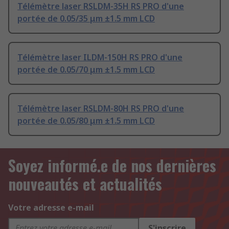
Télémètre laser RSLDM-35H RS PRO d'une
portée de 0.05/35 μm ±1.5 mm LCD
Télémètre laser ILDM-150H RS PRO d'une
portée de 0.05/70 μm ±1.5 mm LCD
Télémètre laser RSLDM-80H RS PRO d'une
portée de 0.05/80 μm ±1.5 mm LCD
Soyez informé.e de nos dernières
nouveautés et actualités
Votre adresse e-mail
S'inscrire