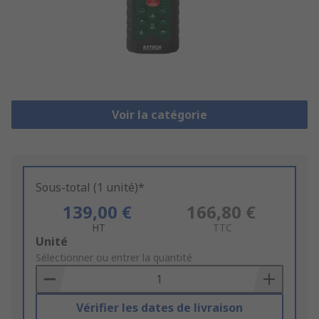
Voir la catégorie
Sous-total (1 unité)*
139,00 €
166,80 €
HT
TTC
Add
Unité
to
Sélectionner ou entrer la quantité
Basket
Vérifier les dates de livraison