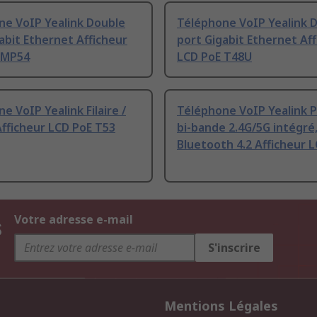
ne VoIP Yealink Double
Téléphone VoIP Yealink 
abit Ethernet Afficheur
port Gigabit Ethernet Af
 MP54
LCD PoE T48U
e VoIP Yealink Filaire /
Téléphone VoIP Yealink P
 Afficheur LCD PoE T53
bi-bande 2.4G/5G intégré
Bluetooth 4.2 Afficheur 
s
Votre adresse e-mail
S'inscrire
Mentions Légales