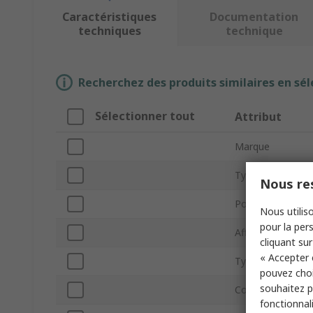
Caractéristiques
Documentation
techniques
technique
Recherchez des produits similaires en sél
Sélectionner tout
Attribut
Marque
Type de produit
Nous res
PoE
Nous utiliso
pour la pers
Afficheur LCD
cliquant sur
« Accepter 
Type de montag
pouvez choi
souhaitez pa
Connexions
fonctionnal