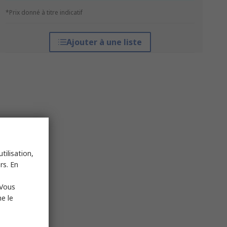
*Prix donné à titre indicatif
Ajouter à une liste
tilisation,
rs. En
 Vous
e le