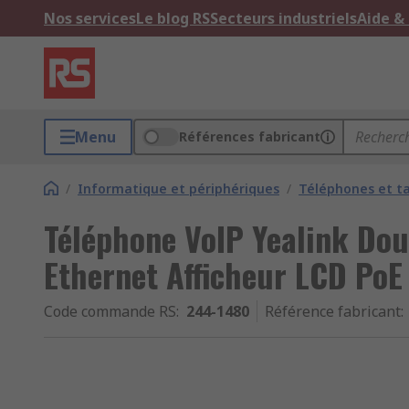
Nos services
Le blog RS
Secteurs industriels
Aide &
Menu
Références fabricant
/
Informatique et périphériques
/
Téléphones et ta
Téléphone VoIP Yealink Dou
Ethernet Afficheur LCD PoE
Code commande RS
:
244-1480
Référence fabricant
: