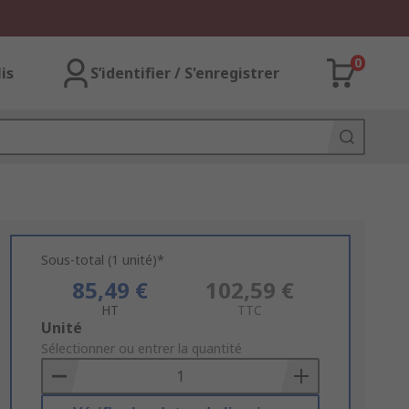
0
lis
S’identifier / S'enregistrer
Sous-total (1 unité)*
85,49 €
102,59 €
HT
TTC
Add
Unité
to
Sélectionner ou entrer la quantité
Basket