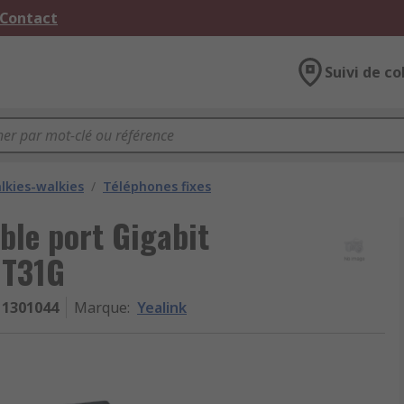
 Contact
Suivi de co
lkies-walkies
/
Téléphones fixes
ble port Gigabit
 T31G
1301044
Marque
:
Yealink