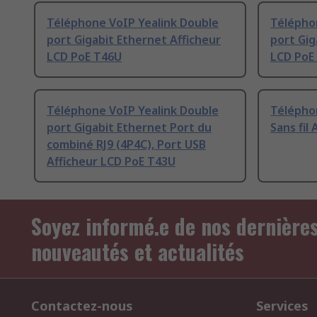
Téléphone VoIP Yealink Double
Télépho
port Gigabit Ethernet Afficheur
port Gig
LCD PoE T46U
LCD PoE
Téléphone VoIP Yealink Double
Téléphon
port Gigabit Ethernet Port du
Sans fil
combiné RJ9 (4P4C), Port USB
Afficheur LCD PoE T43U
Soyez informé.e de nos dernière
nouveautés et actualités
Contactez-nous
Services