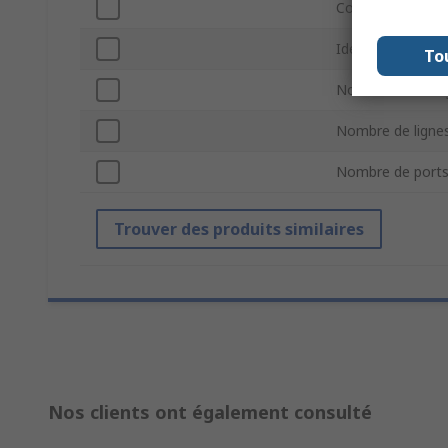
Couleur
Identification de 
To
Normes/homolog
Nombre de ligne
Nombre de ports
Trouver des produits similaires
Nos clients ont également consulté