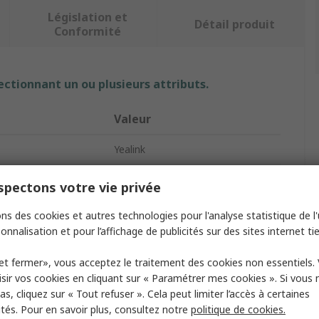
Législation et
Détail produit
Conformité
ectionnant un ou plusieurs attributs.
Valeur
Yealink
Téléphone VoIP
pectons votre vie privée
Oui
ns des cookies et autres technologies pour l'analyse statistique de l'u
onnalisation et pour l’affichage de publicités sur des sites internet tie
Oui
et fermer», vous acceptez le traitement des cookies non essentiels.
e
Mural
sir vos cookies en cliquant sur « Paramétrer mes cookies ». Si vous n
s, cliquez sur « Tout refuser ». Cela peut limiter l’accès à certaines
Double port Gigabit Ethernet
ités. Pour en savoir plus, consultez notre
politique de cookies.