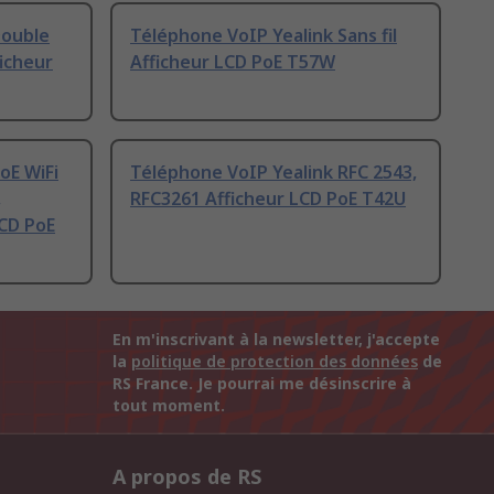
Double
Téléphone VoIP Yealink Sans fil
ficheur
Afficheur LCD PoE T57W
oE WiFi
Téléphone VoIP Yealink RFC 2543,
,
RFC3261 Afficheur LCD PoE T42U
LCD PoE
En m'inscrivant à la newsletter, j'accepte
la
politique de protection des données
de
RS France. Je pourrai me désinscrire à
tout moment.
A propos de RS