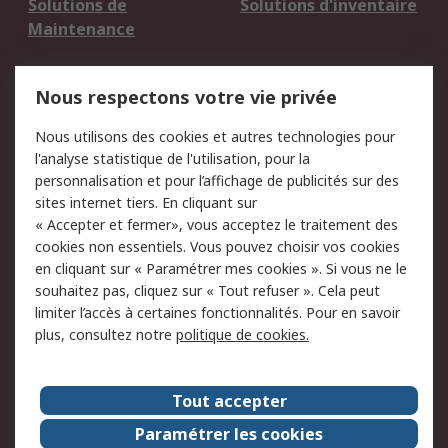
Solutions de
Solutions d'inventaire
Maintenance
Mentions Légales
Nous respectons votre vie privée
Conditions d'utilisation
Politique de cookies
Nous utilisons des cookies et autres technologies pour
du site
l'analyse statistique de l'utilisation, pour la
Politique de protection
Sécurité des E-mails
personnalisation et pour l’affichage de publicités sur des
des données - Mise à
sites internet tiers. En cliquant sur
jour
« Accepter et fermer», vous acceptez le traitement des
Conditions générales
Politique anti-
cookies non essentiels. Vous pouvez choisir vos cookies
de vente
corruption
en cliquant sur « Paramétrer mes cookies ». Si vous ne le
souhaitez pas, cliquez sur « Tout refuser ». Cela peut
Campagnes marketing
limiter l’accès à certaines fonctionnalités. Pour en savoir
plus, consultez notre
politique de cookies.
A propos de RS
A propos de RS France
Evénements
Tout accepter
Le groupe RS Group Plc
Presse
Paramétrer les cookies
RS dans le monde
Démarche RSE