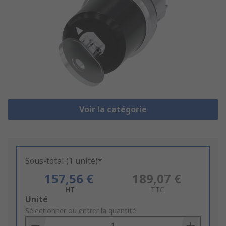
Voir la catégorie
Sous-total (1 unité)*
157,56 €
189,07 €
HT
TTC
Add
Unité
to
Sélectionner ou entrer la quantité
Basket